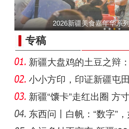
【与你为邻】俄罗斯博士后
2026新疆美食嘉年华系
专稿
新疆大盘鸡的土豆之辩
套“标准答
小小方印，印证新疆屯
新疆“馕卡”走红出圈 方
旅名片
东西问丨白帆：“数字”