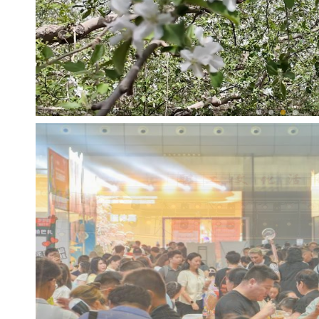
以“阅读+文旅+非遗+农技