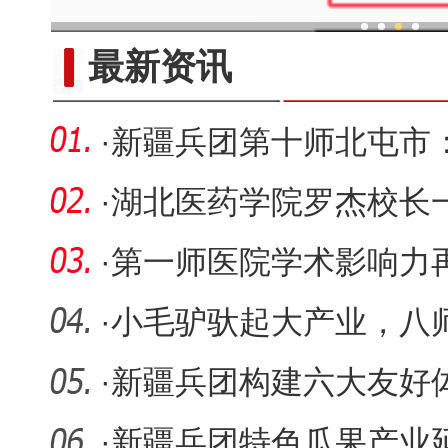
新疆兵团：“两吨粮田”示
最新资讯
·
新疆兵团第十师北屯市
粒归仓保
·
湖北医药学院罗杰校长
调研指导
·
第一师医院学术影响力
项兵团级
·
小毛驴驮起大产业，八
养殖跑出
·
新疆兵团构建六大友好
社区建设
·
新疆兵团特色瓜果产业