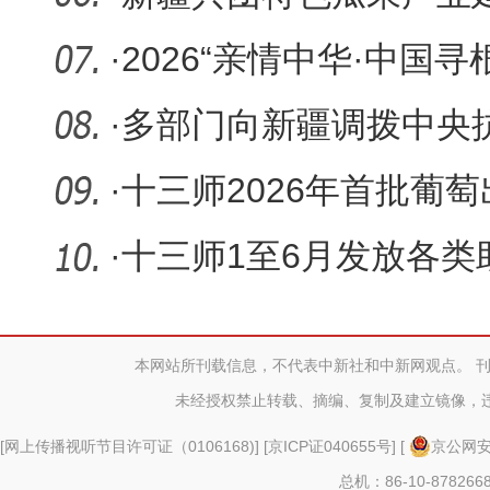
·
2026“亲情中华·中国
团营
·
多部门向新疆调拨中央
旱减灾工
·
十三师2026年首批葡
·
十三师1至6月发放各类
本网站所刊载信息，不代表中新社和中新网观点。 
未经授权禁止转载、摘编、复制及建立镜像，
[
网上传播视听节目许可证（0106168)
] [
京ICP证040655号
] [
京公网安备
总机：86-10-878266