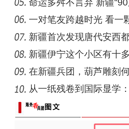
又出
命运多舛不言弃 新疆“9
昆玉90名青年奔赴康西瓦：
守艺
一对笔友跨越时光 看一
何生长
新疆首次发现唐代安西
葬，系南
新疆伊宁这个小区有十
认“老迪”
在新疆兵团，葫芦雕刻何
从一纸残卷到国际显学
出“冷门”