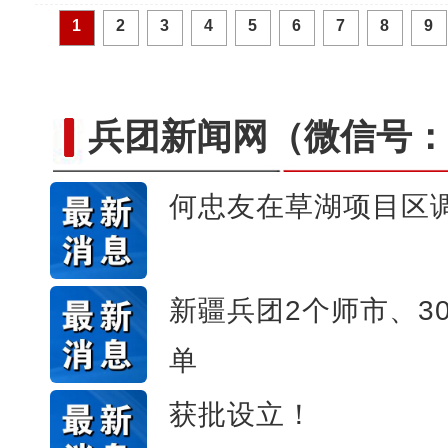
1
2
3
4
5
6
7
8
9
兵团新闻网
（微信号：c
何忠友在草湖项目区
昆玉90名青年奔赴康西瓦：
新疆兵团2个师市、3
单
获批设立！