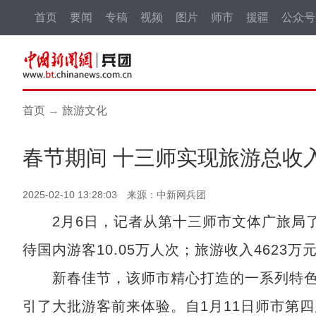
首页
要闻
专稿
视频
图片
师市
援疆
公众号
首页
→
旅游文化
春节期间 十三师实现旅游总收入
2025-02-10 13:28:03 来源：中新网兵团
2月6日，记者从第十三师市文体广旅局了解
待国内游客10.05万人次；旅游收入4623万
新春佳节，该师市精心打造的一系列特色
引了大批游客前来体验。自1月11日师市第