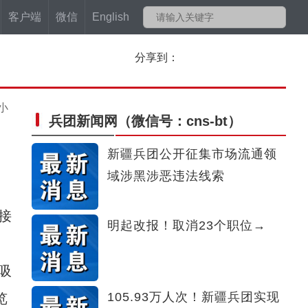
客户端
微信
English
分享到：
小
兵团新闻网
（微信号：cns-bt）
新疆兵团公开征集市场流通领
域涉黑涉恶违法线索
接
明起改报！取消23个职位→
吸
105.93万人次！新疆兵团实现
览