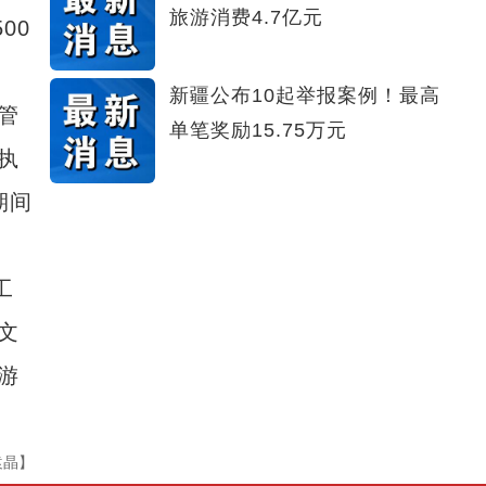
旅游消费4.7亿元
00
新疆公布10起举报案例！最高
管
单笔奖励15.75万元
执
期间
工
文
游
袁晶】