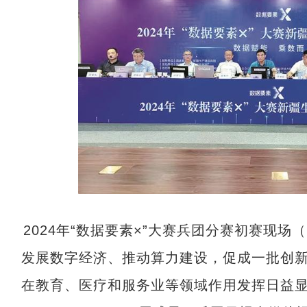
2024年“数据要素×”大赛兵团分赛初赛现
发展数字经济、推动算力建设，促成一批创
在教育、医疗和服务业等领域作用发挥日益