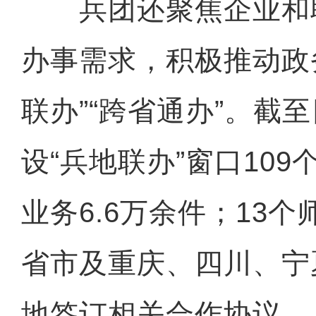
兵团还聚焦企业和
办事需求，积极推动政
联办”“跨省通办”。截
设“兵地联办”窗口10
业务6.6万余件；13
省市及重庆、四川、宁
地签订相关合作协议。