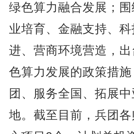
绿色算力融合发展；围
业培育、金融支持、科
进、营商环境营造，出
色算力发展的政策措施
团、服务全国、拓展中
地。截至目前，兵团各