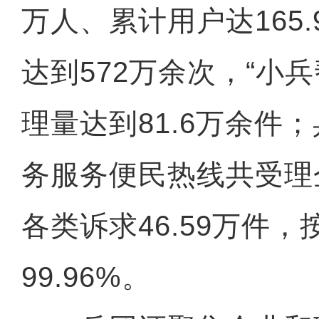
万人、累计用户达165
达到572万余次，“小
理量达到81.6万余件；兵
务服务便民热线共受理
各类诉求46.59万件
99.96%。