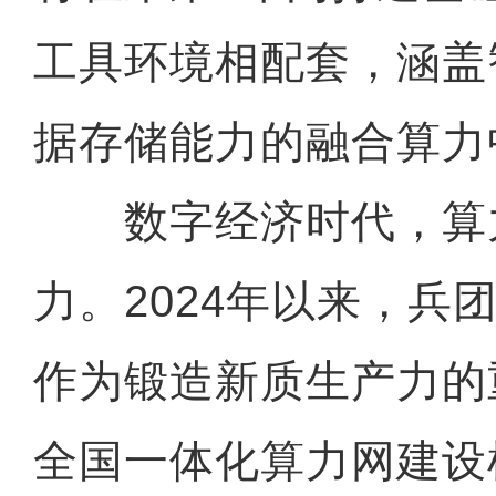
工具环境相配套，涵盖
据存储能力的融合算力
数字经济时代，算
力。2024年以来，兵
作为锻造新质生产力的
全国一体化算力网建设