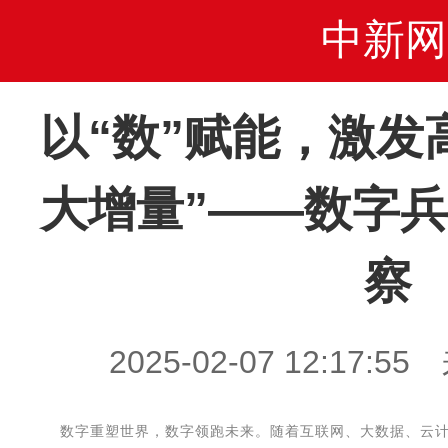
中新网
以“数”赋能，激发
大增量”——数字
察
2025-02-07 12:17
数字重塑世界，数字领跑未来。随着互联网、大数据、云计