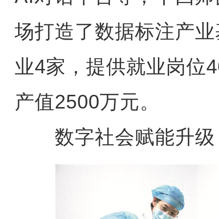
场打造了数据标注产业
业4家，提供就业岗位4
产值2500万元。
数字社会赋能升级