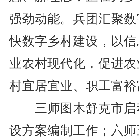
强劲动能。兵团汇聚数
快数字乡村建设，以信
业农村现代化，促进农
村宜居宜业、职工富裕
三师图木舒克市启动
设方案编制工作；六师