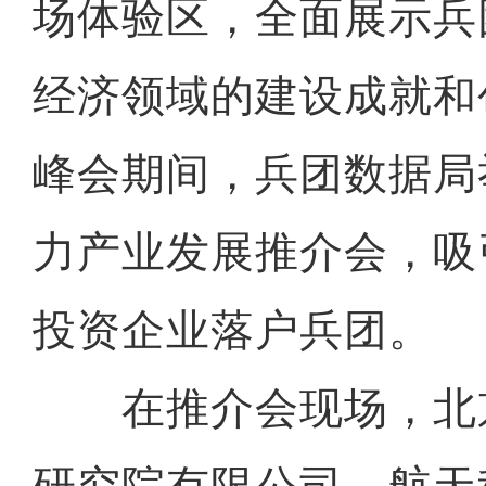
场体验区，全面展示兵
经济领域的建设成就和
峰会期间，兵团数据局
力产业发展推介会，吸
投资企业落户兵团。
在推介会现场，北