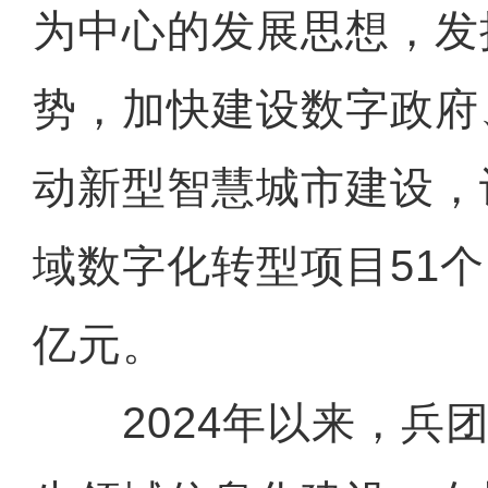
为中心的发展思想，发挥
势，加快建设数字政府
动新型智慧城市建设，
域数字化转型项目51个，
亿元。
2024年以来，兵团