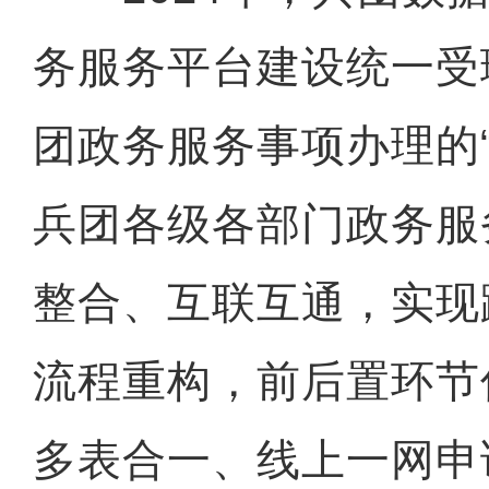
务服务平台建设统一受
团政务服务事项办理的
兵团各级各部门政务服
整合、互联互通，实现
流程重构，前后置环节
多表合一、线上一网申