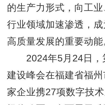
的生产力形式，向工业
行业领域加速渗透，成
高质量发展的重要动能
2024年5月24日
建设峰会在福建省福州
家企业携27项数字技