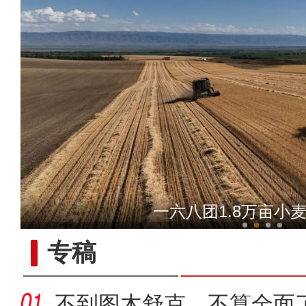
来听！著名评书表演艺术家
一六八团1.8万亩小
专稿
不到图木舒克，不算全面