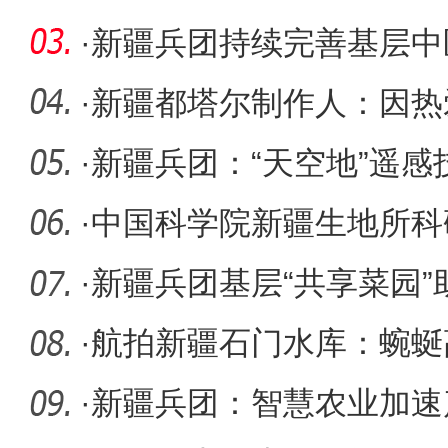
面完成
·
新疆兵团持续完善基层中
·
新疆都塔尔制作人：因热
·
新疆兵团：“天空地”遥
更智
·
中国科学院新疆生地所科
团第十二
·
新疆兵团基层“共享菜园”
·
航拍新疆石门水库：蜿蜒
·
新疆兵团：智慧农业加速