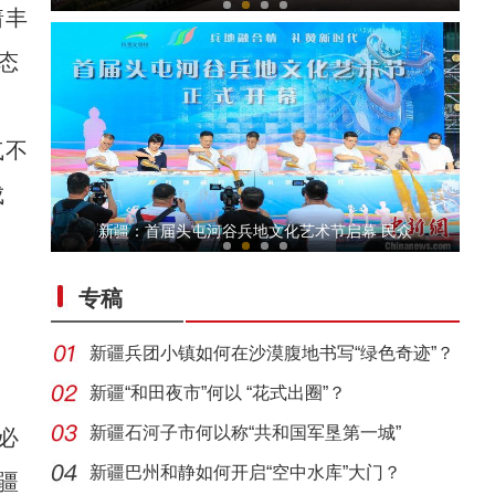
着丰
态
气不
成
《游在新疆、吃住在兵团》系列短视频：十四
新疆：首届头屯河谷兵地文化艺术节启幕 民众
专稿
新疆兵团小镇如何在沙漠腹地书写“绿色奇迹”？
新疆“和田夜市”何以 “花式出圈”？
新疆石河子市何以称“共和国军垦第一城”
必
《游在新疆、吃住在兵团》系列短视频：十三
新疆巴州和静如何开启“空中水库”大门？
疆