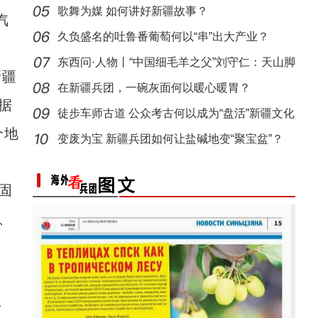
歌舞为媒 如何讲好新疆故事？
汽
久负盛名的吐鲁番葡萄何以“串”出大产业？
东西问·人物丨“中国细毛羊之父”刘守仁：天山脚
新疆
在新疆兵团，一碗灰面何以暖心暖胃？
据
徒步车师古道 公众考古何以成为“盘活”新疆文化
桃棚喜丰收 采摘正当时
个地
遗
变废为宝 新疆兵团如何让盐碱地变“聚宝盆”？
固
、
、
年