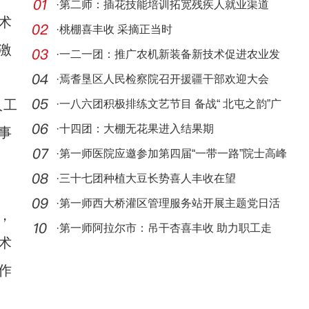
·
第二师：插花技能培训拓宽残疾人就业渠道
术
·
桃棚喜丰收 采摘正当时
激
·
一二一团：推广农机新装备新技术促进农业发
展
·
焉耆垦区人民检察院召开援疆干部欢迎大会
人工
·
一八六团积极排练文艺节目 备战“ 北屯之韵”广
场
·
十四团：大棚无花果进入结果期
事
·
第一师医院应邀参加第四届“一带一路”院士高峰
论
·
三十七团种植大豆长势喜人丰收在望
·
第一师西大桥灌区管理服务站开展主题党日活
，
动
·
第一师阿拉尔市：吊干杏喜丰收 助力职工走
术
上“杏”
作