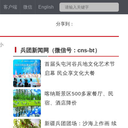
客户端
微信
English
分享到：
小
兵团新闻网
（微信号：cns-bt）
首届头屯河谷兵地文化艺术节
启幕 民众享文化大餐
喀纳斯景区500多家餐厅、民
宿、酒店降价
新疆兵团团场：沙海上作画 续