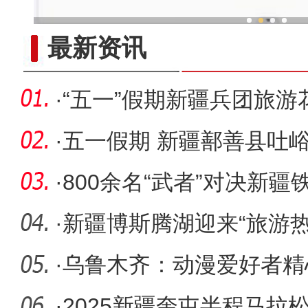
新疆兵团冷水鱼热
最新资讯
·
“五一”假期新疆兵团旅游
15.45%
·
五一假期 新疆鄯善县吐
·
800余名“武者”对决新疆
·
新疆博斯腾湖迎来“旅游热
·
乌鲁木齐：动漫爱好者精
·
2025新疆奎屯半程马拉