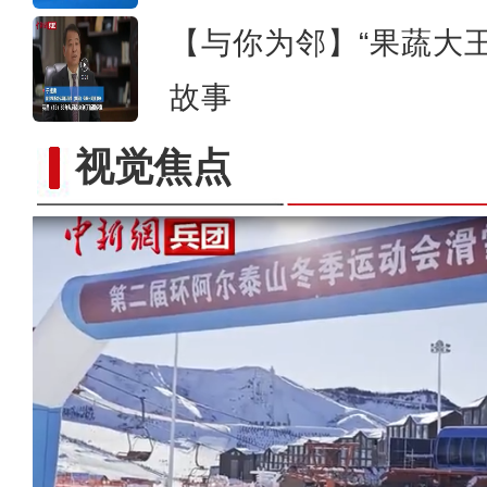
【与你为邻】“果蔬大王
故事
视觉焦点
【与你为邻】兰兰：丝绸之