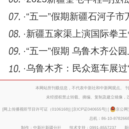
公里精英
·
“五一”假期新疆石河子
·
新疆五家渠上演国际拳王
·
“五一”假期 乌鲁木齐公
·
乌鲁木齐：民众逛车展过“
本网站所刊载信息，不代表中新社和中新网观点。 
未经授权禁止转载、摘编、复制及建立镜像，
[
网上传播视听节目许可证（0106168)
] [
京ICP证040655号
] [
京公网安
总机：86-10-878266
制作：中新社新疆分社 技术支持：0991-8557237 新闻热线：