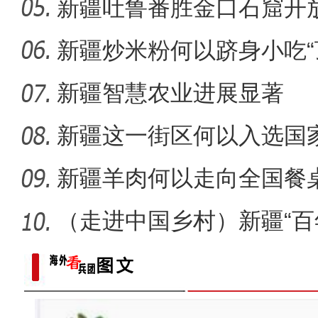
化”到“产
新疆吐鲁番胜金口石窟开
【与你为邻】跨境电商创业
新疆炒米粉何以跻身小吃“
新疆智慧农业进展显著
新疆这一街区何以入选国
单？
新疆羊肉何以走向全国餐
（走进中国乡村）新疆“百
事拉
【与你为邻】兰兰：丝绸之