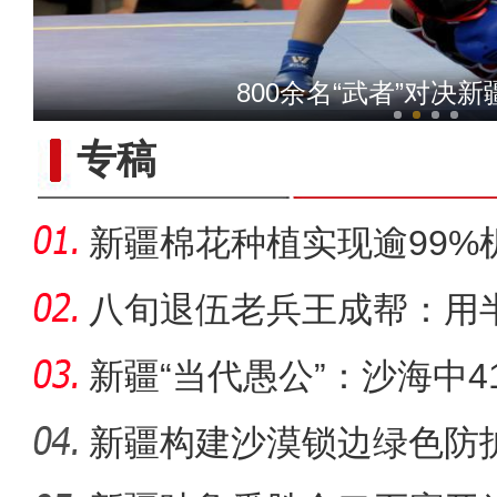
【与你为邻】哈萨克斯坦雪
800余名“武者”对决
专稿
新疆棉花种植实现逾99%
八旬退伍老兵王成帮：用
装
新疆“当代愚公”：沙海中41
新疆构建沙漠锁边绿色防护