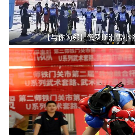
【与你为邻】俄罗斯滑雪小