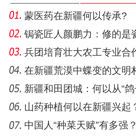
蒙医药在新疆何以传承?
锔瓷匠人颜鹏力：修的是瓷
兵团培育壮大农工专业合
能
在新疆荒漠中蝶变的文明
新疆和田团城：何以从“鸽
山药种植何以在新疆兴起
新疆喀什“达瓦孜”女孩钢
中国人“种菜天赋”有多强