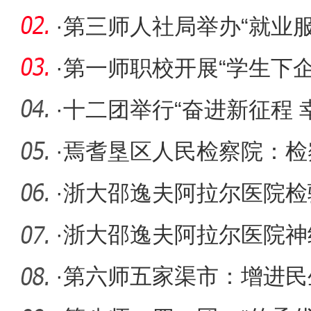
高危复
·
第三师人社局举办“就业
暨专场
·
第一师职校开展“学生下企
·
十二团举行“奋进新征程 
比赛
·
焉耆垦区人民检察院：检
民工，领
·
浙大邵逸夫阿拉尔医院检
项
·
浙大邵逸夫阿拉尔医院神
脑小脑角
·
第六师五家渠市：增进民