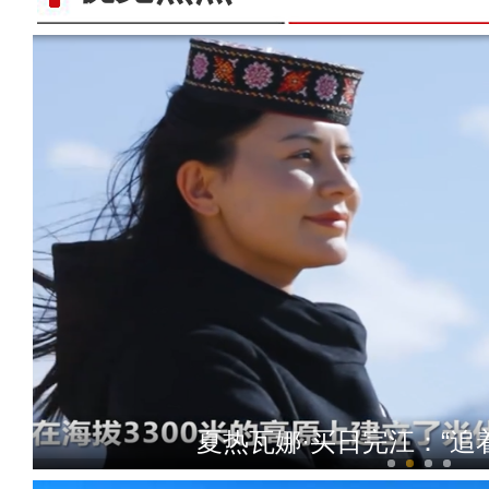
夏热瓦娜·买日完江：“追