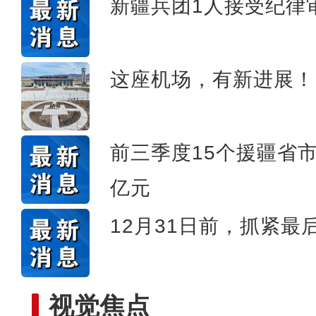
新疆兵团1人接受纪律
新疆喀什“达瓦孜”女孩钢
这座机场，有新进展！
前三季度15个援疆省
亿元
12月31日前，抓紧最
视觉焦点