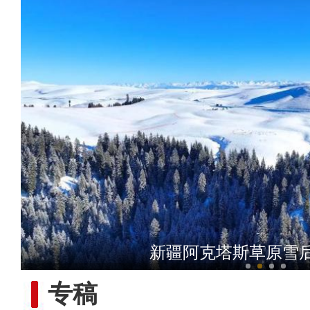
侨乡故事 | 阿不都沙拉木
白鹭蹁跹新疆铁门关市
新疆阿克塔斯草原雪
庆祝兵团成立70周年主题宣
专稿