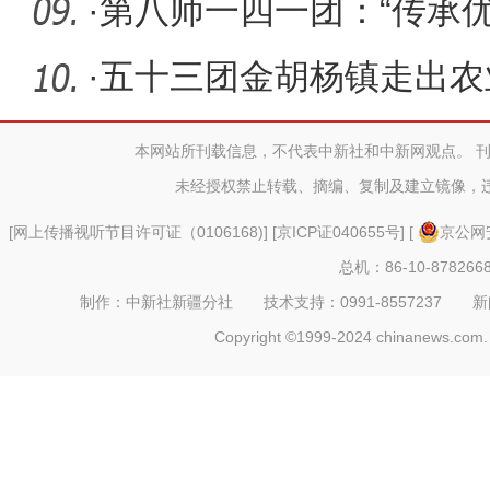
卷
·
第八师一四一团：“传承
神”公
·
五十三团金胡杨镇走出农
本网站所刊载信息，不代表中新社和中新网观点。 
未经授权禁止转载、摘编、复制及建立镜像，
[
网上传播视听节目许可证（0106168)
] [
京ICP证040655号
] [
京公网安
总机：86-10-878266
制作：中新社新疆分社 技术支持：0991-8557237 新闻热线：
Copyright ©1999-2024 chinanews.com. 