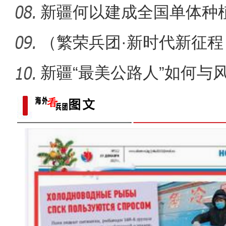
场
新疆何以建成全国单体种
范基地
（繁荣兵团·新时代新征
疆兵团
新疆“最美公路人”如何与风