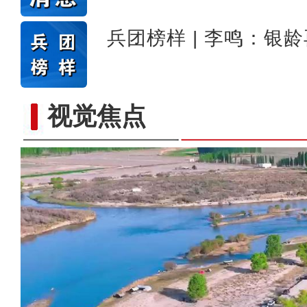
兵团榜样 | 李鸣：银
视觉焦点
标题：新“食”尚！“小份菜