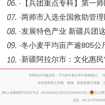
·
【兵团重点专科】第一师
大一小
·
两师市入选全国救助管理
位
·
发展特色产业 新疆兵团
现“南果
·
冬小麦平均亩产逾805公
百亩示范
·
新疆阿拉尔市：文化惠民
本网站所刊载信息，不代表中新社和中新网观点。 
未经授权禁止转载、摘编、复制及建立镜像，
[
网上传播视听节目许可证（0106168)
] [
京ICP证040655号
] [
京公网安
总机：86-10-878266