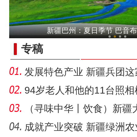
“阿克苏是个好地方·四季
新疆巴州：夏日季节 巴音
专稿
发展特色产业 新疆兵团
现“南果
94岁老人和他的11台照相
（寻味中华丨饮食）新疆
的江湖
成就产业突破 新疆绿洲农