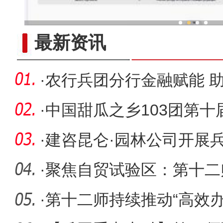
新疆兵团冷水鱼热
最新资讯
·
农行兵团分行金融赋能 
动力
·
中国甜瓜之乡103团第
幕
·
建咨昆仑·园林公司开展
廉政教
·
聚焦自贸试验区：第十二
堂”第三
·
第十二师持续推动“高效