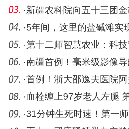
·
新疆农科院向五十三团金
质种羊
·
5年间，这里的盐碱滩实现
·
第十二师智慧农业：科技“
增效
·
南疆首例！毫米级影像导
空白
·
首例！浙大邵逸夫医院阿
突破
·
血栓缠上97岁老人左腿 
手术“禁
·
31分钟生死时速！第一