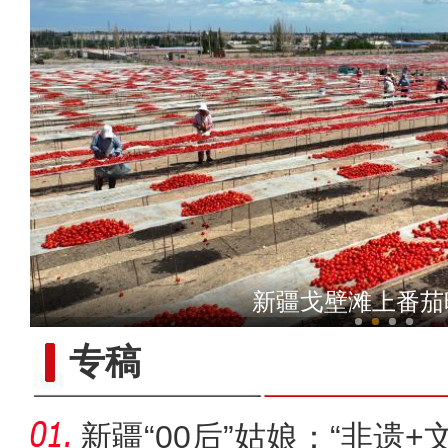
【与你为邻】俄罗斯教授：
新疆戈壁滩上番茄
专稿
新疆“00后”姑娘：“非遗+