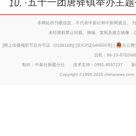
演“救命
·
五十一团唐驿镇举办主题
本网站所刊载信息，不代表中新社和中新网观点。 
未经授权禁止转载、摘编、复制及建立镜像，
[
网上传播视听节目许可证（0106168)
] [
京ICP证040655号
] [
京公网安
总机：86-10-878266
制作：中新社新疆分社 技术支持：0991-8557237 新闻热线：
Copyright ©1999-2025 chinanews.com. 