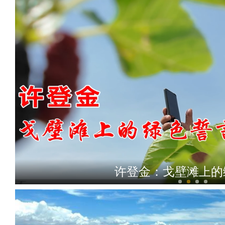
许登金：戈壁滩上的