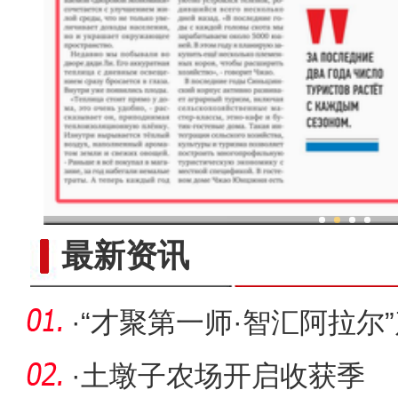
新疆兵团：“两吨粮田”示
最新资讯
·
“才聚第一师·智汇阿拉尔
色人
·
土墩子农场开启收获季