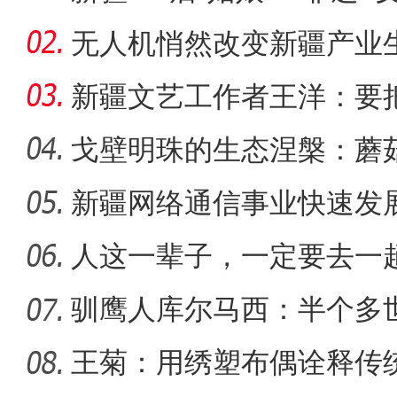
无人机悄然改变新疆产业
新疆文艺工作者王洋：要
多人听
戈壁明珠的生态涅槃：蘑
战
新疆网络通信事业快速发
【与你为邻】西班牙机械师
距离
人这一辈子，一定要去一
驯鹰人库尔马西：半个多
王菊：用绣塑布偶诠释传