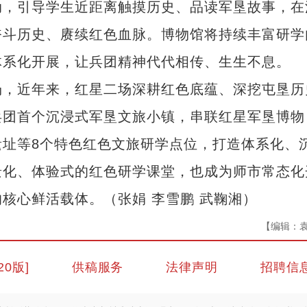
动，引导学生近距离触摸历史、品读军垦故事，在
奋斗历史、赓续红色血脉。博物馆将持续丰富研学
体系化开展，让兵团精神代代相传、生生不息。
，近年来，红星二场深耕红色底蕴、深挖屯垦历
兵团首个沉浸式军垦文旅小镇，串联红星军垦博物
址等8个特色红色文旅研学点位，打造体系化、
景化、体验式的红色研学课堂，也成为师市常态化
核心鲜活载体。（张娟 李雪鹏 武鞠湘）
【编辑：
20版]
供稿服务
法律声明
招聘信