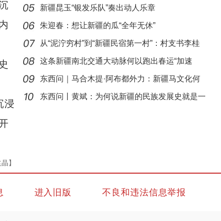
沉
新疆昆玉“银发乐队”奏出动人乐章
内
朱迎春：想让新疆的瓜“全年无休”
从“泥泞穷村”到“新疆民宿第一村”：村支书李桂
这条新疆南北交通大动脉何以跑出春运“加速
史
度”？
东西问｜马合木提·阿布都外力：新疆马文化何
以“阅读+文旅+非遗+农技”织就六团文化新图
以实
东西问丨黄斌：为何说新疆的民族发展史就是一
沉浸
部交
开
袁晶】
息
进入旧版
不良和违法信息举报