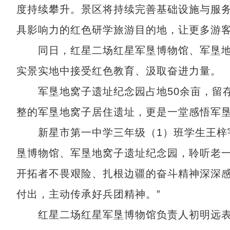
度持续攀升。景区将持续完善基础设施与服
具影响力的红色研学旅游目的地，让更多游
同日，红星二场红星军垦博物馆、军垦地
实景实地中接受红色教育、汲取奋进力量。
军垦地窝子遗址纪念园占地50余亩，留存
整的军垦地窝子居住遗址，更是一堂感悟军垦
新星市第一中学三年级（1）班学生王梓宇
垦博物馆、军垦地窝子遗址纪念园，聆听老
开拓者不畏艰险、扎根边疆的奋斗精神深深
付出，主动传承好兵团精神。”
红星二场红星军垦博物馆负责人初明远表