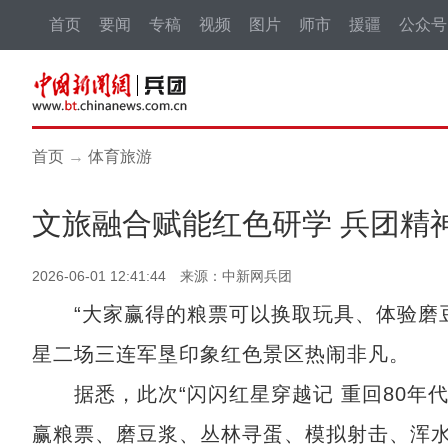
首页
要闻
专稿
视频
图片
师市
援疆
公众号
首页
→
体育旅游
文旅融合赋能红色研学 兵团精
2026-06-01 12:41:44 来源：中新网兵团
“大家赢得的粮票可以换取玩具、体验磨豆
星二场三连军垦印象红色景区热闹非凡。
据悉，此次“闪闪红星穿越记 重回80年代
赢粮票、磨豆浆、丛林寻蛋、模拟射击、浑