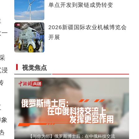
单点开发到聚链成势转变
侨乡故事 | 哈班拜的相声追梦记
生
2026新疆国际农业机械博览会
大一
开展
采
视觉焦点
沉浸
以“阅读+文旅+非遗+农技”织就六团文化新图
传
互
印象
热
【与你为邻】俄罗斯博士后：在中俄科技交流