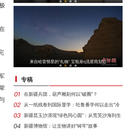
极
在
完
【与你为邻】新疆水果的跨国情缘
来自哈雷彗星的“礼物” 宝瓶座η流星雨划过
军
专稿
辈
在新疆兵团，葫芦雕刻何以“破圈”？
与
从一纸残卷到国际显学：吐鲁番学何以走出“冷
门”
新疆昆玉沙漠现“绿色同心圆”：从荒芜沙海到生
侨乡故事 | 哈班拜的相声追梦记
态
新疆博物馆：让文物讲好“铸牢”故事