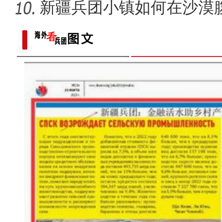
新疆兵团小镇如何在沙漠
迹”？
新疆青河：蒙新河狸深夜“逛