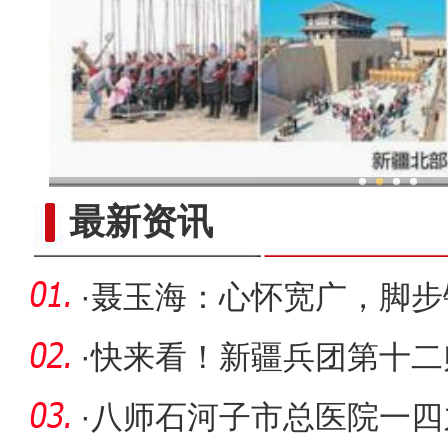
新疆兵团：金融活水助乡村产
最新资讯
·
聂玉海：心怀宽广，脚步
·
快来看！新疆兵团第十二
丰收
·
八师石河子市总医院一四