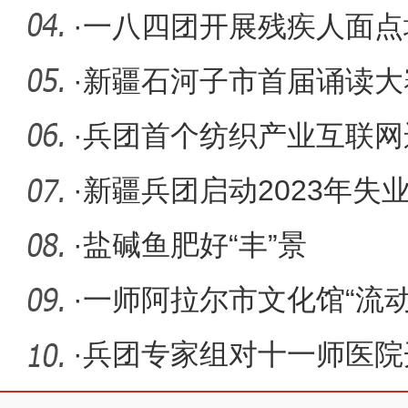
甲等医院
·
一八四团开展残疾人面点
·
新疆石河子市首届诵读大
市民政局
·
兵团首个纺织产业互联网
·
新疆兵团启动2023年失
·
盐碱鱼肥好“丰”景
·
一师阿拉尔市文化馆“流
进十
·
兵团专家组对十一师医院