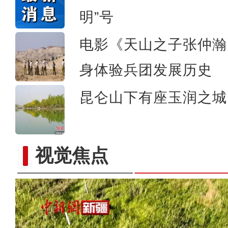
明”号
电影《天山之子张仲瀚
身体验兵团发展历史
昆仑山下有座玉润之城
视觉焦点
新疆青河：蒙新河狸深夜“逛