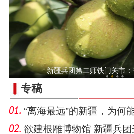
新疆青河：再现国家一级
新疆兵团第二师铁门关市：
专稿
“离海最远”的新疆，为何能
欲建根雕博物馆 新疆兵