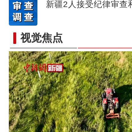
新疆2人接受纪律审查
视觉焦点
新疆青河：蒙新河狸深夜“逛