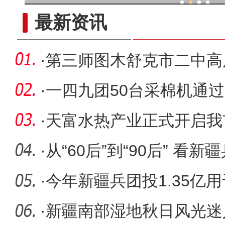
新疆兵团：金融活水助乡村产
最新资讯
·
第三师图木舒克市二中高
后：是“
·
一四九团50台采棉机通
收做好准
·
天富水热产业正式开启我
·
从“60后”到“90后” 看
心传
·
今年新疆兵团投1.35亿
育学校及
·
新疆南部湿地秋日风光迷