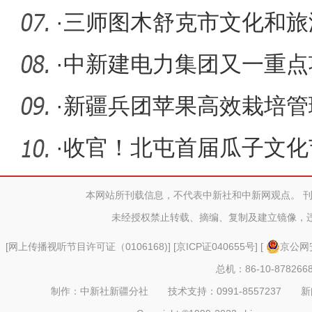
·
三师图木舒克市文化和旅
·
中新建电力集团又一重点
·
新疆兵团苹果高效栽培管
团观摩
·
收官！北屯首届瓜子文化
本网站所刊载信息，不代表中新社和中新网观点。 
未经授权禁止转载、摘编、复制及建立镜像，
[
网上传播视听节目许可证（0106168)
] [
京ICP证040655号
] [
京公网安
总机：86-10-878266
制作：中新社新疆分社 技术支持：0991-8557237 新闻热线：