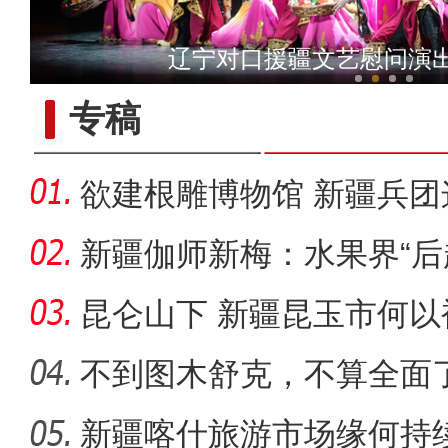
新疆青河：再现国家一级
辽宁对口援疆文艺慰问演
专稿
欲建根雕博物馆 新疆兵
朽木？
新疆伽师新梅：水果界“后
出
昆仑山下 新疆昆玉市何以
不到图木舒克，不算全面
团
新疆喀什旅游市场缘何持
张清闯：我相信这部影片