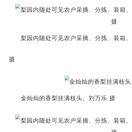
梨园内随处可见农户采摘、分拣、装箱
摄
金灿灿的香梨挂满枝头。刘万乐 摄