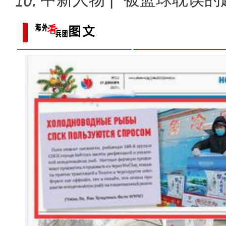
总冠
标题：新“食”尚！“小份菜