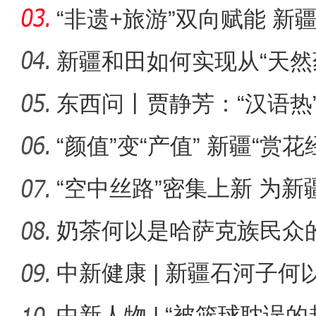
“非遗+旅游”双向赋能 新
圈
新疆和田如何实现从“天然
乡”
东西问丨贾静芳：“汉语热
十年·数说 经济
升温
“颜值”变“产值” 新疆“赏
“空中丝路”密集上新 为
展注
奶茶何以是哈萨克族民众
中新健康 | 新疆石河子
承创新
中新人物 | “被篮球耽误