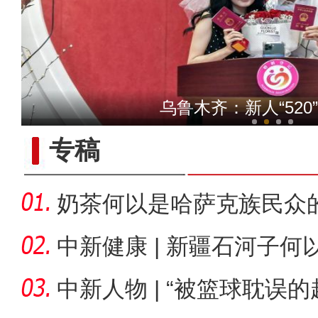
十年·数说 经济
乌鲁木齐：新人“520
专稿
奶茶何以是哈萨克族民众
中新健康 | 新疆石河子
承创新
中新人物 | “被篮球耽误