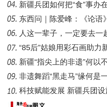
总冠
新疆兵团如何把“食”事办
东西问｜陈爱峰：《论语
崭新“城”迹：兵团城镇化
疆的课
人这一辈子，一定要去一
“85后”姑娘用彩石画助力
新疆“指尖上的非遗”何以
非遗舞蹈“黑走马”缘何是
科技赋能发展 新疆兵团设