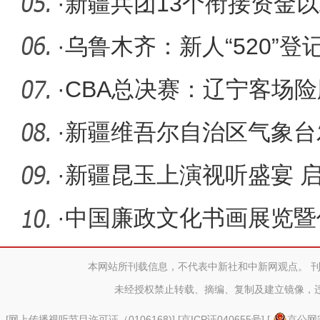
质量发展
·
新疆兵团13个衔接资金
5441万元
·
乌鲁木齐：新人“520”登
·
CBA总决赛：辽宁客场险
拿下赛
·
新疆维吾尔自治区气象台
信号
·
新疆昆玉上演视听盛宴 启动
日”序
·
中国廉政文化书画展览暨
疆伊宁市
本网站所刊载信息，不代表中新社和中新网观点。 
未经授权禁止转载、摘编、复制及建立镜像，
[
网上传播视听节目许可证（0106168)
] [
京ICP证040655号
] [
京公网安