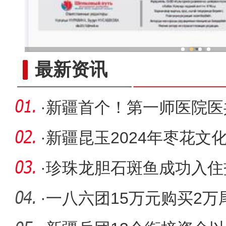
新疆兵团冷水鱼热
最新资讯
·
新疆首个！第一师医院医
标杆奖
·
新疆昆玉2024年枣花文
·
珍珠龙胆石斑鱼成功入住
·
一八六团15万元购买2