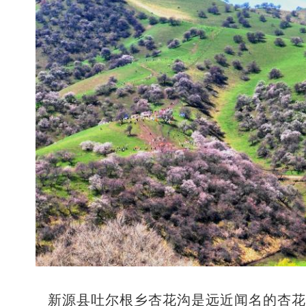
新源县吐尔根乡杏花沟是远近闻名的杏