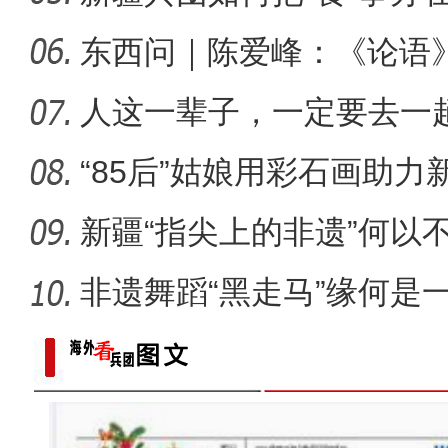
崭新“城”迹：兵团城镇化
东西问｜陈爱峰：《论语
疆的课
人这一辈子，一定要去一
“85后”姑娘用彩石画助力
新疆“指尖上的非遗”何以
非遗舞蹈“黑走马”缘何是
“五一”假期，开都河天