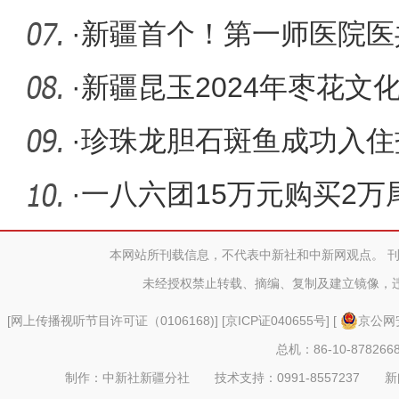
主任戴琦
·
新疆首个！第一师医院医
标杆奖
·
新疆昆玉2024年枣花文
·
珍珠龙胆石斑鱼成功入住
·
一八六团15万元购买2
质量发展
本网站所刊载信息，不代表中新社和中新网观点。 
未经授权禁止转载、摘编、复制及建立镜像，
[
网上传播视听节目许可证（0106168)
] [
京ICP证040655号
] [
京公网安
总机：86-10-878266
制作：中新社新疆分社 技术支持：0991-8557237 新闻热线：