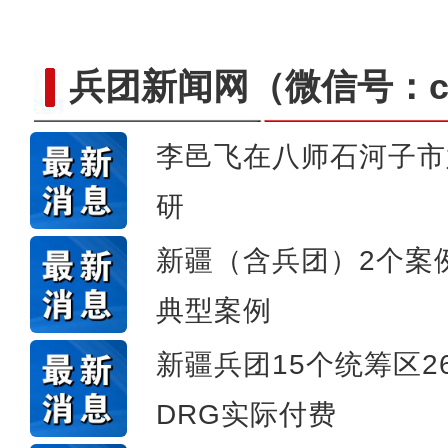
兵团新闻网
（微信号：cn
李邑飞在八师石河子市
研
崭新“城”迹：兵团城镇化
新疆（含兵团）2个案例
典型案例
新疆兵团15个统筹区2
DRG实际付费