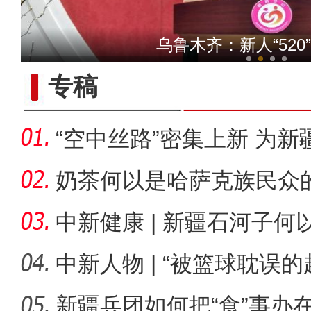
十年·数说 经济
乌鲁木齐：新人“520
专稿
“空中丝路”密集上新 为
展注
奶茶何以是哈萨克族民众
中新健康 | 新疆石河子
承创新
中新人物 | “被篮球耽误
总冠
新疆兵团如何把“食”事办