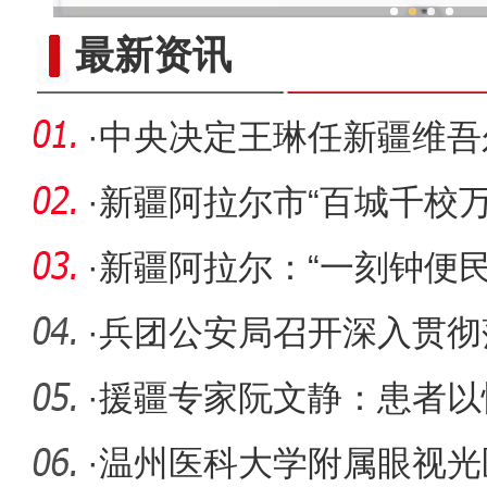
新疆兵团冷水鱼热
最新资讯
·
中央决定王琳任新疆维吾
·
新疆阿拉尔市“百城千校
·
新疆阿拉尔：“一刻钟便
可及
·
兵团公安局召开深入贯彻
会议精神
·
援疆专家阮文静：患者以
力以赴
·
温州医科大学附属眼视光