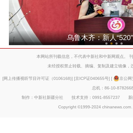
“阿克苏是个好地方·四季
乌鲁木齐：新人“520
本网站所刊载信息，不代表中新社和中新网观点。 
未经授权禁止转载、摘编、复制及建立镜像，
[
网上传播视听节目许可证（0106168)
] [
京ICP证040655号
] [
京公网安
总机：86-10-878266
制作：中新社新疆分社 技术支持：0991-8557237 新闻热线：
Copyright ©1999-2024 chinanews.com. 