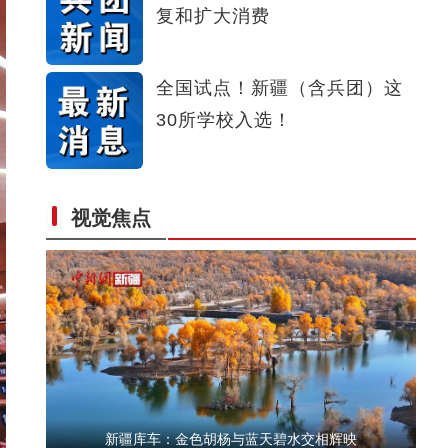
复和扩大消费
新疆拜城：特色养殖走出致富“鹿”
全国试点！新疆（含兵团）这
30所学校入选！
视觉焦点
新疆特克斯：阔克苏大峡谷现丁达尔效应
新疆库车：金色胡杨与蓝天碧水交相辉映