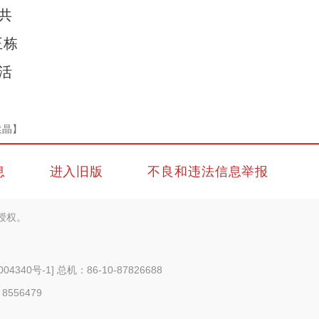
共
王栋
活
袁晶】
息
进入旧版
不良和违法信息举报
授权。
004340号-1
] 总机：86-10-87826688
 8556479