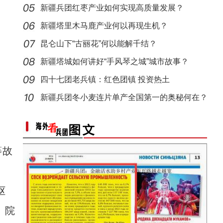
新疆兵团红枣产业如何实现高质量发展？
新疆塔里木马鹿产业何以再现生机？
昆仑山下“古丽花”何以能解千结？
新疆塔城如何讲好“手风琴之城”城市故事？
四十七团老兵镇：红色团镇 投资热土
新疆特克斯：阔克苏大峡谷现丁达尔效应
新疆兵团冬小麦连片单产全国第一的奥秘何在？
等故
讴
、院