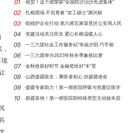
·
祝贺！这个团荣获“全国防沙治沙先进集体”
·
扎根团场 不负青春 “农工硕士”酒兴丽
·
助残护企在行动 第六师五家渠垦区公安局人民
路派出
·
党建活动关注民生 爱心长椅温暖人心
的
·
一三六团社会工作服务站“幸福夕阳 巧手相
底，
伴”老年
·
一三六团举办2023年秋冬季象棋比赛
再现
·
金秋收获好时节 金融笔绘好“丰”景
让
·
山西援疆医生：秉医者初心 担援疆使命
·
援疆专家助力！第一师医院呼吸与危重症医学
科成功
·
新疆首例！第一师医院助特殊类型主动脉夹层
民
患者平
兵
文