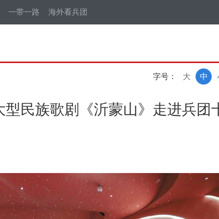
一带一路
海外看兵团
字号：
大
中
！大型民族歌剧《沂蒙山》走进兵团