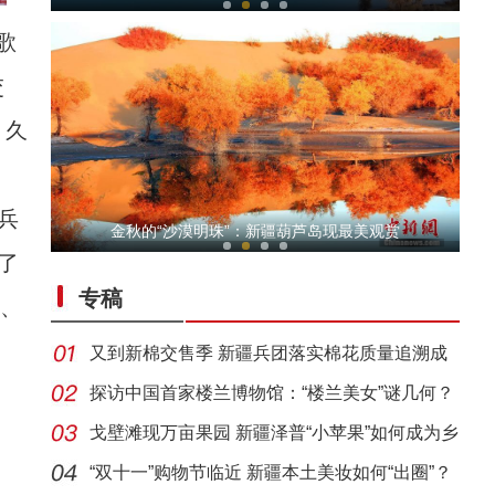
歌
交
，久
兵
新疆：2023喀什马拉松开跑
金秋的“沙漠明珠”：新疆葫芦岛现最美观赏
了
专稿
日、
又到新棉交售季 新疆兵团落实棉花质量追溯成
效几何
探访中国首家楼兰博物馆：“楼兰美女”谜几何？
戈壁滩现万亩果园 新疆泽普“小苹果”如何成为乡
新疆拜城：特色养殖走出致富“鹿”
村
“双十一”购物节临近 新疆本土美妆如何“出圈”？