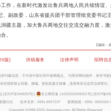
扬工作，在新时代激发出鲁兵两地人民共续情谊、
记、副政委，山东省援兵团干部管理组党委书记
化润疆主题，加大鲁兵两地交往交流交融力度，激
融合。
【编辑：
20版]
供稿服务
法律声明
招聘信
站所刊载信息，不代表中新社和中新网观点。 刊用本网站稿件，务经书面
未经授权禁止转载、摘编、复制及建立镜像，违者将依法追究法律责任。
)
] [
京ICP证040655号
] [
京公网安备 11010202009201号
] [
京ICP备05
疆分社 技术支持：0991-8557237 新闻热线：0991- 8550320 /
Copyright ©1999-2023 chinanews.com. All Rights Reserved