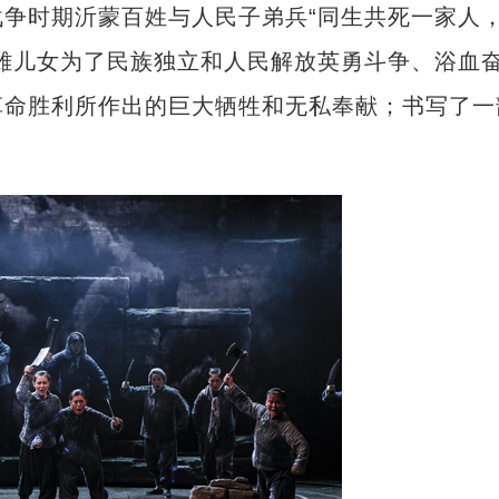
争时期沂蒙百姓与人民子弟兵“同生共死一家人
雄儿女为了民族独立和人民解放英勇斗争、浴血
革命胜利所作出的巨大牺牲和无私奉献；书写了一
。
新疆兵团手艺人用绣塑布偶技艺秀出新疆