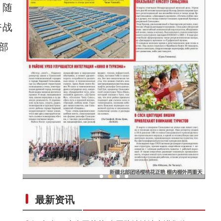
，随
奋战
部
“老
新疆兵团：金融活水助乡村产业振兴路越走越
最新资讯