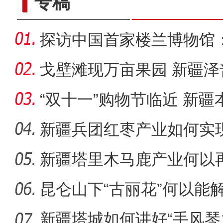
专稿
探访中国首家楼兰博物馆：
何？
戈壁滩现万亩果园 新疆泽
乡村
“双十一”购物节临近 新疆
圈”？
新疆兵团红枣产业如何实
新疆塔里木马鹿产业何以
乌什秋之美沙棘林国家湿
昆仑山下“古丽花”何以能
新疆塔城如何讲好“手风琴