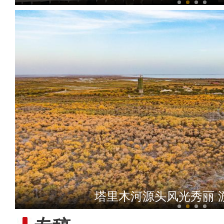
俯瞰新疆托克逊县库米什沙
塔里木河源头风光秀丽 