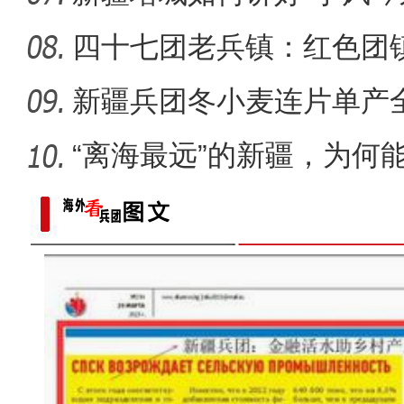
四十七团老兵镇：红色团
新疆兵团冬小麦连片单产
在？
“离海最远”的新疆，为何能
《给爸爸的一封