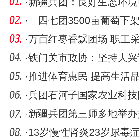
·
新疆兵团：良好生态环境
年越
·
一四七团3500亩葡萄下架
·
万亩红枣香飘团场 职工
·
铁门关市政协：坚持大兴
履职水平
·
推进体育惠民 提高生活
·
兵团石河子国家农业科技
科学研究
·
新疆兵团第三师多地举办
·
13岁慢性肾炎23岁尿毒