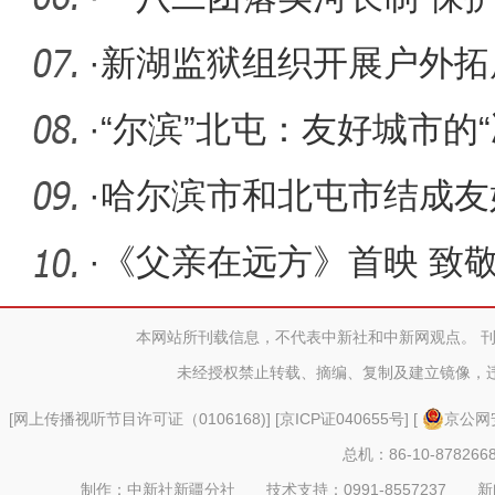
·
新湖监狱组织开展户外拓
·
“尔滨”北屯：友好城市的“
·
哈尔滨市和北屯市结成友
·
《父亲在远方》首映 致
生”
本网站所刊载信息，不代表中新社和中新网观点。 
未经授权禁止转载、摘编、复制及建立镜像，
[
网上传播视听节目许可证（0106168)
] [
京ICP证040655号
] [
京公网安
总机：86-10-878266
制作：中新社新疆分社 技术支持：0991-8557237 新闻热线：