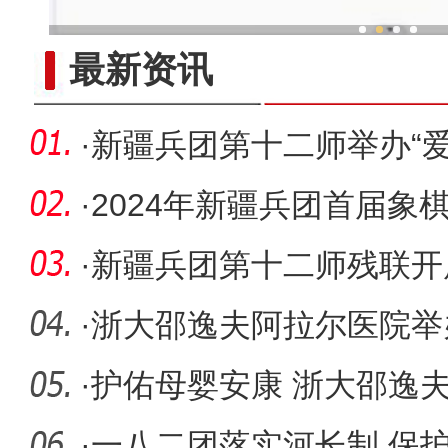
新疆兵团冷水鱼热
最新资讯
·
新疆兵团第十二师举办“
步走
·
2024年新疆兵团首届象
开赛
·
新疆兵团第十二师残联开
助残日
·
浙大邵逸夫阿拉尔医院举办
区“慢病管
·
护佑母婴安康 浙大邵逸
办产科危
·
一八二团落实河长制 保