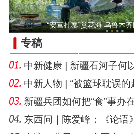
十年·数说 经济
“安营扎寨”赏花海 乌鲁木
专稿
中新健康 | 新疆石河子
承创新
中新人物 | “被篮球耽误
总冠
新疆兵团如何把“食”事办
东西问｜陈爱峰：《论语