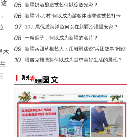
过这
遗魅力
新疆奶酒酿造技艺何以绽放光彩？
，
新疆“小刀村”何以成为游客体验非遗技艺打卡
拉
地？
10万尾优质海洋鱼何以在新疆沙漠里安家？
一粒瓜子，何以成为新疆的名片？
新疆兵团草根艺人：用雕塑述说“兵团故事”雕刻
里木
标题：新“食”尚！“小份菜”成阿克苏人“
别
塔吉克族鹰舞何以成为追求美好生活的展现？
新生
阿