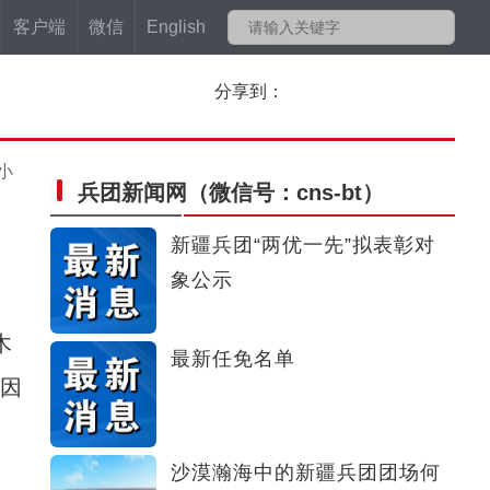
客户端
微信
English
分享到：
小
兵团新闻网
（微信号：cns-bt）
新疆兵团“两优一先”拟表彰对
象公示
木
最新任免名单
基因
沙漠瀚海中的新疆兵团团场何