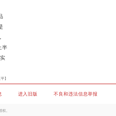
品
是
，
上半
计实
亚平】
息
进入旧版
不良和违法信息举报
授权。