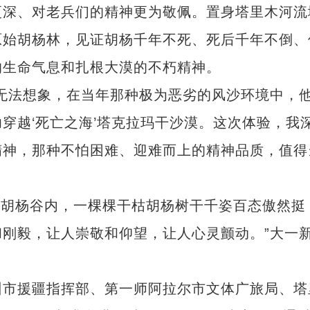
更深、对老兵们的精神更为敬佩。置身塔里木河流
原始胡杨林，见证胡杨千年不死、死后千年不倒、
的生命气息和扎根大漠的不朽精神。
法想象，在当年那种极为恶劣的风沙环境中，
穿越‘死亡之海’塔克拉玛干沙漠。这次体验，我
精神，那种不怕困难、迎难而上的精神品质，值得
睡胡杨谷内，一棵棵干枯胡杨树干千姿百态傲然挺
刚毅，让人崇敬和仰望，让人心灵颤动。”
大一
市援疆指挥部、第一师阿拉尔市文体广旅局、塔