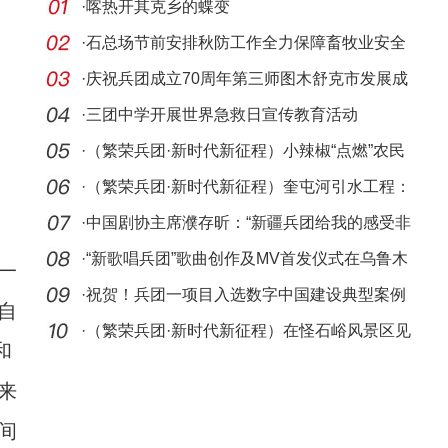
·
喀热开其克乡的蝶变
·
石总场节前安排秋防工作全力保障畜牧业安全
生产
·
庆祝兵团成立70周年第三师图木舒克市发展成
就之工
·
三团中学开展世界急救日宣传教育活动
·
（繁荣兵团·新时代新征程）小辣椒“点燃”农民
致
·
（繁荣兵团·新时代新征程）奎屯河引水工程：
防洪
·
中国剧协主席濮存昕：“新疆兵团给我的感受非
常深
·
“新歌唱兵团”歌曲创作及MV首发仪式在乌鲁木
一
齐
·
祝贺！兵团一项目入选数字中国建设典型案例
自
·
（繁荣兵团·新时代新征程）在怪石峪风景区见
和
证自
来
间