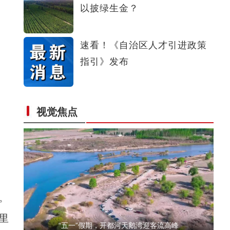
以披绿生金？
十年·数说 经济运行篇
速看！《自治区人才引进政策
指引》发布
视觉焦点
标题：新“食”尚！“小份菜”成阿克苏人“
。
里
“五一”假期，开都河天鹅湾迎客流高峰