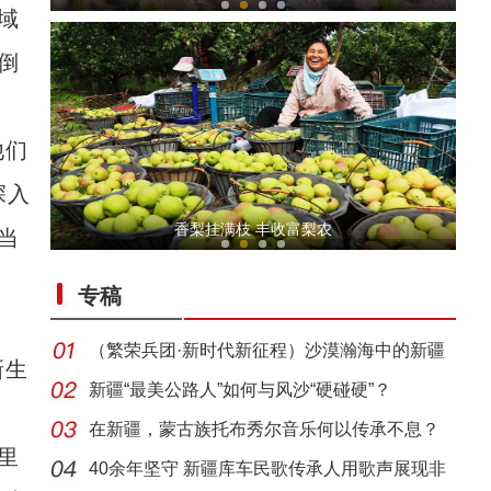
域
倒
他们
深入
“阿克苏是个好地方·四季之美”——《走进
香梨挂满枝 丰收富梨农
当
专稿
（繁荣兵团·新时代新征程）沙漠瀚海中的新疆
新生
兵团
新疆“最美公路人”如何与风沙“硬碰硬”？
在新疆，蒙古族托布秀尔音乐何以传承不息？
十年·数说 经济运行篇
里
40余年坚守 新疆库车民歌传承人用歌声展现非