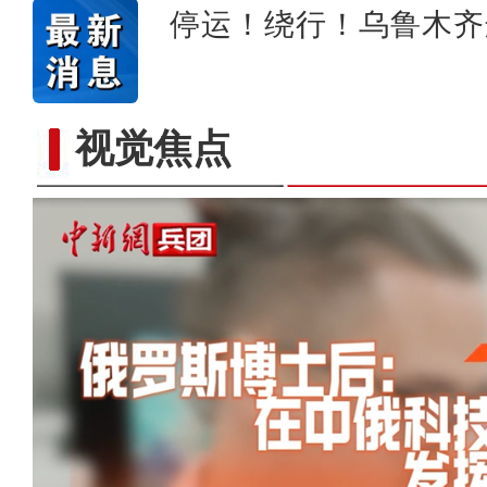
停运！绕行！乌鲁木齐
视觉焦点
以“阅读+文旅+非遗+农技”