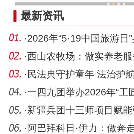
现代科技提升新疆兵团葡
最新资讯
·
2026年“5·19中国旅游
师兵地
·
西山农牧场：做实养老服
红”
·
民法典守护童年 法治护
人民检察
·
一四九团举办2026年“
赛暨第
·
新疆兵团十三师项目赋能
人心
·
阿巴拜科日·伊力：做奔