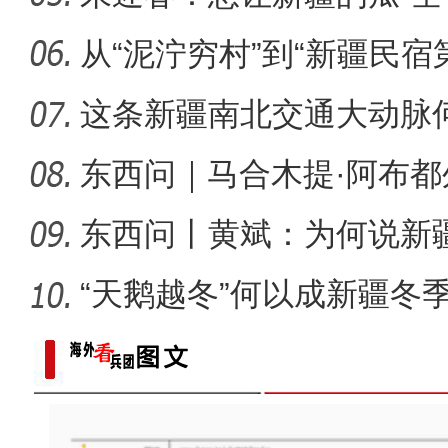
侨乡故事 | 哈班拜的
从“泥泞穷村”到“新疆民宿
桂
这条新疆南北交通大动脉
度”？
东西问｜马合木提·阿布
何以实
东西问丨黄斌：为何说新
一部交
“天鹅越冬”何以成新疆冬
以“阅读+文旅+非遗+农技”