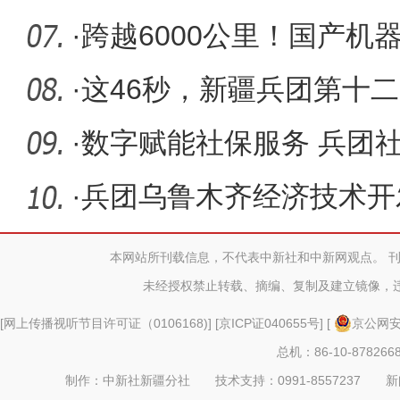
治“蒲公
·
跨越6000公里！国产机
程肝血管
·
这46秒，新疆兵团第十
了……
·
数字赋能社保服务 兵团
上线
·
兵团乌鲁木齐经济技术开
房“活”起来
本网站所刊载信息，不代表中新社和中新网观点。 
未经授权禁止转载、摘编、复制及建立镜像，
[
网上传播视听节目许可证（0106168)
] [
京ICP证040655号
] [
京公网安备
总机：86-10-878266
制作：中新社新疆分社 技术支持：0991-8557237 新闻热线：