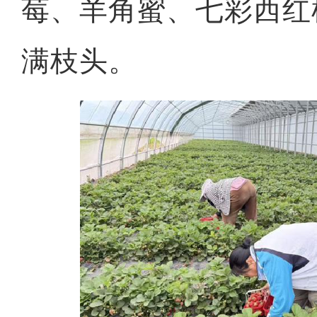
莓、羊角蜜、七彩西红
满枝头。