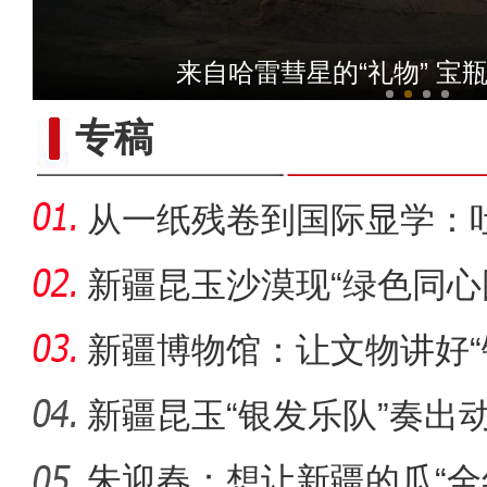
【与你为邻】新疆水果
来自哈雷彗星的“礼物” 宝
专稿
从一纸残卷到国际显学：
出“冷门”
新疆昆玉沙漠现“绿色同心
生态
新疆博物馆：让文物讲好“
新疆昆玉“银发乐队”奏出
朱迎春：想让新疆的瓜“全