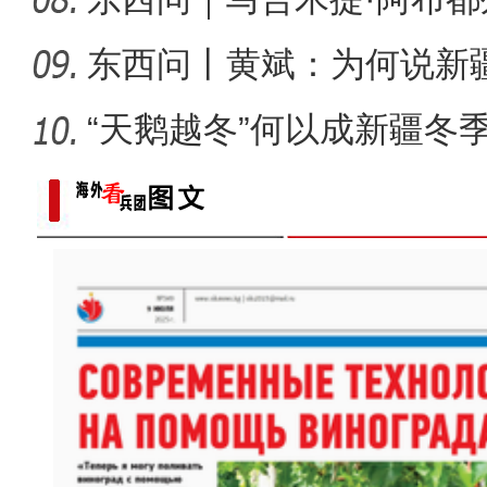
何以实
东西问丨黄斌：为何说新
一部交
“天鹅越冬”何以成新疆冬
以“阅读+文旅+非遗+农技”