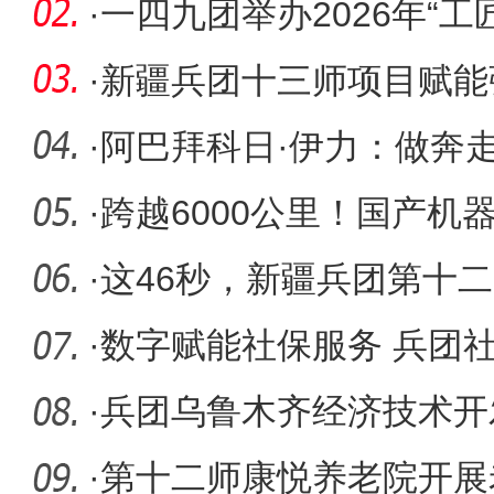
人民检察
·
一四九团举办2026年“
赛暨第
·
新疆兵团十三师项目赋能
人心
·
阿巴拜科日·伊力：做奔
治“蒲公
·
跨越6000公里！国产机
程肝血管
·
这46秒，新疆兵团第十
了……
·
数字赋能社保服务 兵团
上线
·
兵团乌鲁木齐经济技术开
房“活”起来
·
第十二师康悦养老院开展