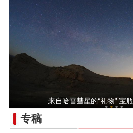
【与你为邻】新疆水果
来自哈雷彗星的“礼物” 宝
专稿