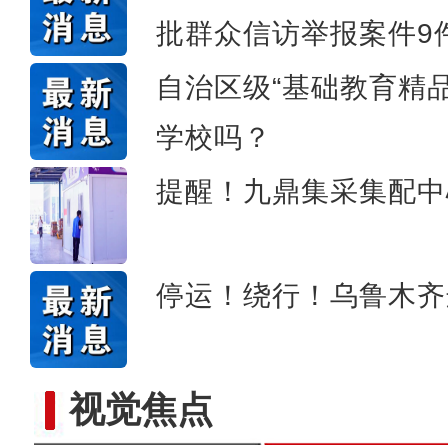
批群众信访举报案件9
侨乡故事 | 哈班拜的
自治区级“基础教育精
学校吗？
提醒！九鼎集采集配中
停运！绕行！乌鲁木齐
视觉焦点
以“阅读+文旅+非遗+农技”