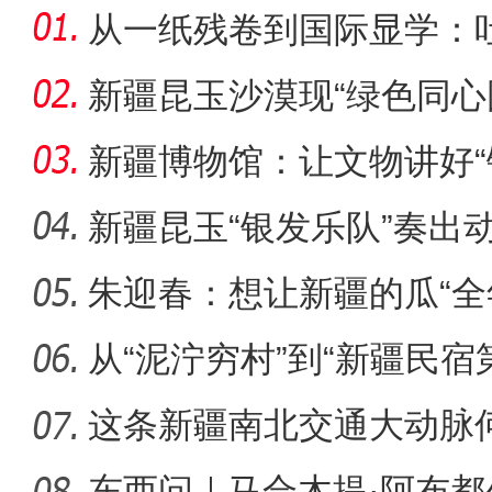
从一纸残卷到国际显学：
出“冷门”
新疆昆玉沙漠现“绿色同心
生态
新疆博物馆：让文物讲好“
新疆昆玉“银发乐队”奏出
朱迎春：想让新疆的瓜“全
侨乡故事 | 哈班拜的
从“泥泞穷村”到“新疆民宿
桂
这条新疆南北交通大动脉
度”？
东西问｜马合木提·阿布