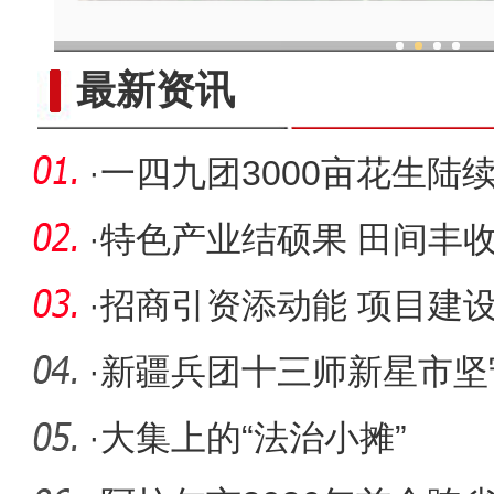
现代科技提升新疆兵团葡
最新资讯
·
一四九团3000亩花生陆
护航丰产
·
特色产业结硕果 田间丰
·
招商引资添动能 项目建
·
新疆兵团十三师新星市坚
化传承名
·
大集上的“法治小摊”