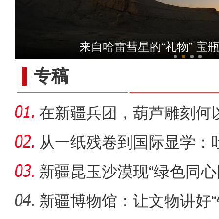
【与你为邻】新疆水果
来自哈雷彗星的“礼物” 宝
专稿
在新疆兵团，葫芦雕刻何以
从一纸残卷到国际显学：
出“冷门”
新疆昆玉沙漠现“绿色同心
生态
新疆博物馆：让文物讲好“