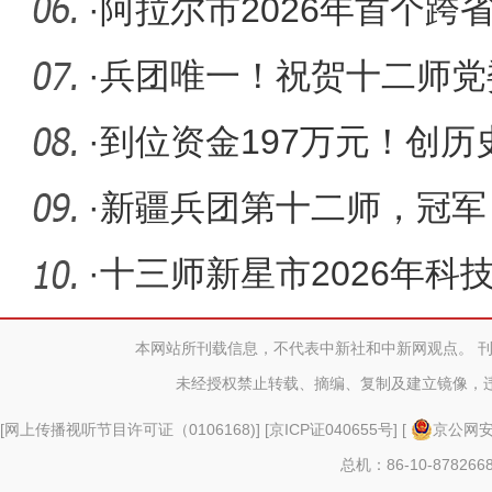
·
阿拉尔市2026年首个跨
顺利开标
·
兵团唯一！祝贺十二师党
院）
·
到位资金197万元！创历
·
新疆兵团第十二师，冠军
·
十三师新星市2026年科
工作者日
本网站所刊载信息，不代表中新社和中新网观点。 
未经授权禁止转载、摘编、复制及建立镜像，
[
网上传播视听节目许可证（0106168)
] [
京ICP证040655号
] [
京公网安备
总机：86-10-878266