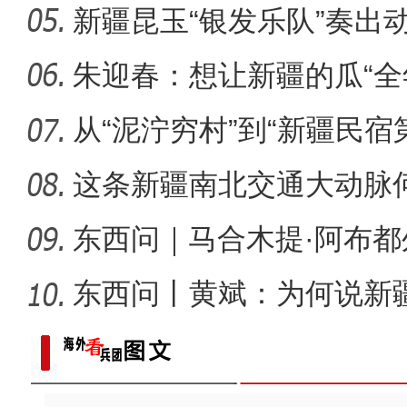
新疆昆玉“银发乐队”奏出
侨乡故事 | 哈班拜的
朱迎春：想让新疆的瓜“全
从“泥泞穷村”到“新疆民宿
桂
这条新疆南北交通大动脉
度”？
东西问｜马合木提·阿布
何以实
东西问丨黄斌：为何说新
一部交
以“阅读+文旅+非遗+农技”