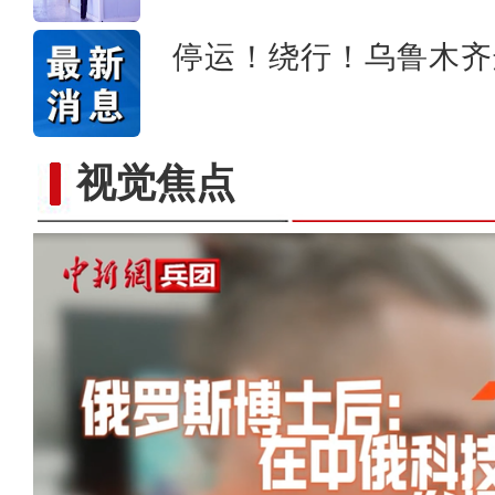
停运！绕行！乌鲁木齐
视觉焦点
以“阅读+文旅+非遗+农技”