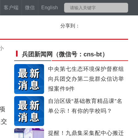
客户端
微信
English
分享到：
小
兵团新闻网
（微信号：cns-bt）
中央第七生态环境保护督察组
向兵团交办第二批群众信访举
报案件9件
自治区级“基础教育精品课”名
项
单公示！有你的学校吗？
程交
提醒！九鼎集采集配中心搬迁