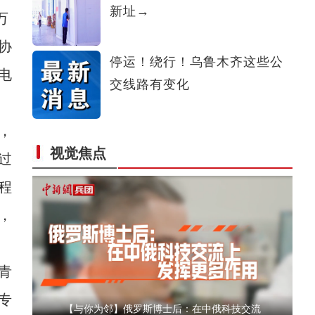
新址→
万
侨乡故事 | 哈班拜的相声追梦记
协
停运！绕行！乌鲁木齐这些公
电
交线路有变化
，
视觉焦点
过
以“阅读+文旅+非遗+农技”织就六团文化新图
程
，
青
专
【与你为邻】俄罗斯博士后：在中俄科技交流