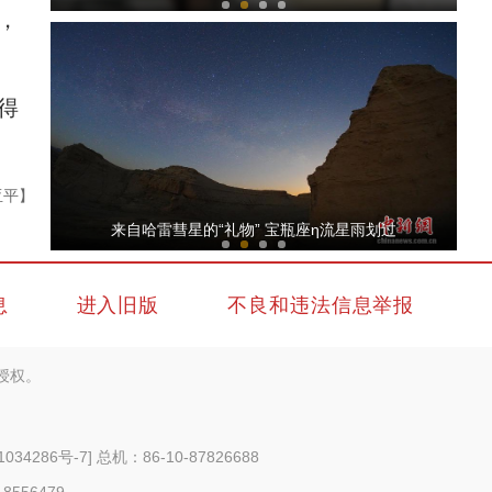
，
得
亚平】
【与你为邻】新疆水果的跨国情缘
来自哈雷彗星的“礼物” 宝瓶座η流星雨划过
息
进入旧版
不良和违法信息举报
授权。
侨乡故事 | 哈班拜的相声追梦记
1034286号-7
] 总机：86-10-87826688