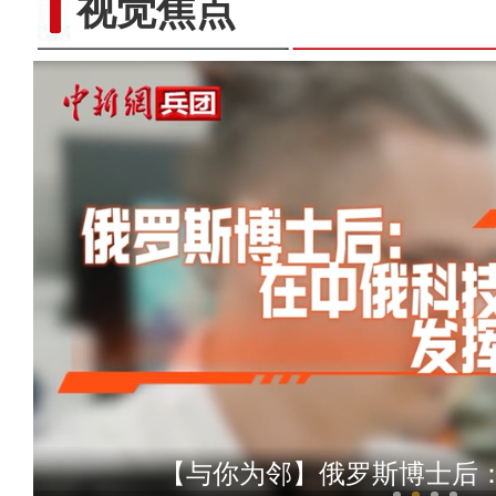
视觉焦点
以“阅读+文旅+非遗+农技”
【与你为邻】俄罗斯博士后