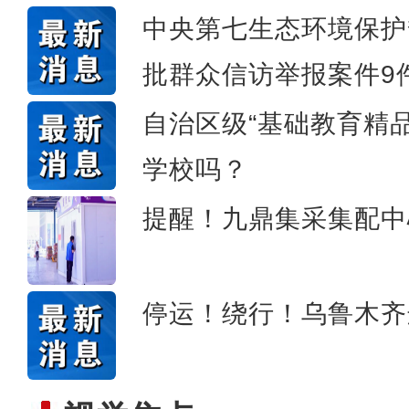
中央第七生态环境保护
批群众信访举报案件9
侨乡故事 | 哈班拜的
自治区级“基础教育精
学校吗？
提醒！九鼎集采集配中
停运！绕行！乌鲁木齐