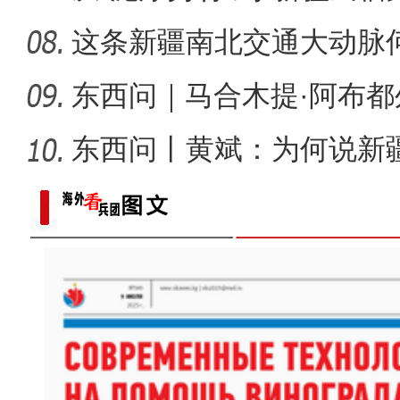
桂
这条新疆南北交通大动脉
度”？
东西问｜马合木提·阿布
何以实
东西问丨黄斌：为何说新
一部交
以“阅读+文旅+非遗+农技”