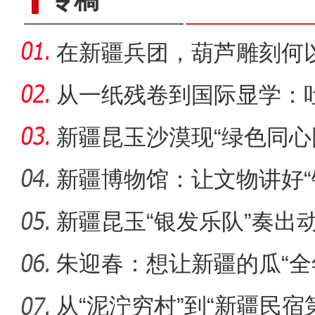
在新疆兵团，葫芦雕刻何以
从一纸残卷到国际显学：
出“冷门”
新疆昆玉沙漠现“绿色同心
生态
新疆博物馆：让文物讲好“
新疆昆玉“银发乐队”奏出
侨乡故事 | 哈班拜的
朱迎春：想让新疆的瓜“全
从“泥泞穷村”到“新疆民宿