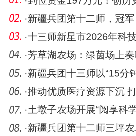
·
到位资金197万元！创历
·
新疆兵团第十二师，冠军
·
十三师新星市2026年科
工作者日
·
芳草湖农场：绿茵场上奏
·
新疆兵团十三师以“15分
健康新
·
推动优质医疗资源下沉 
公里”
·
土墩子农场开展“阅享科学
普活
·
新疆兵团第十二师三坪农