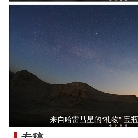
【与你为邻】新疆水果
来自哈雷彗星的“礼物” 宝
专稿