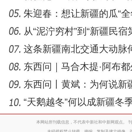
朱迎春：想让新疆的瓜“全
侨乡故事 | 哈班拜的
从“泥泞穷村”到“新疆民宿
桂
这条新疆南北交通大动脉
度”？
东西问｜马合木提·阿布
何以实
东西问丨黄斌：为何说新
一部交
“天鹅越冬”何以成新疆冬
本网站所刊载信息，不代表中新社和中新网观点。 
未经授权禁止转载、摘编、复制及建立镜像，