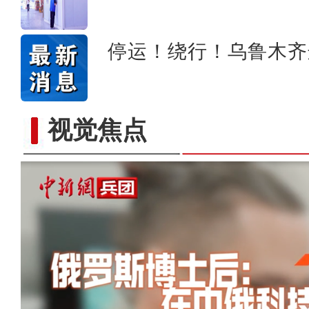
停运！绕行！乌鲁木齐
视觉焦点
以“阅读+文旅+非遗+农技”