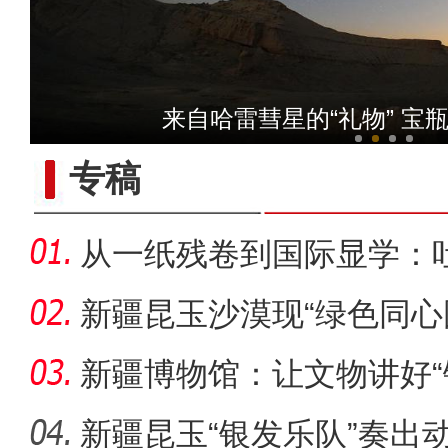
【与你为邻】新疆水果
来自哈雷彗星的“礼物” 宝
专稿
从一纸残卷到国际显学：
出“冷门”
新疆昆玉沙漠现“绿色同心
生态
新疆博物馆：让文物讲好“
新疆昆玉“银发乐队”奏出