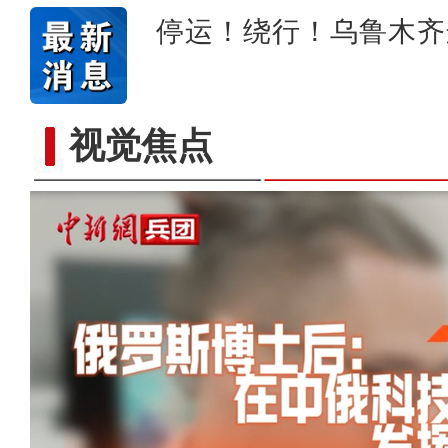
停运！绕行！乌鲁木齐
视觉焦点
以“阅读+文旅+非遗+农技”