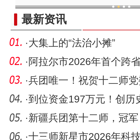
现代科技提升新疆兵团葡
最新资讯
·
大集上的“法治小摊”
·
阿拉尔市2026年首个跨
顺利开标
·
兵团唯一！祝贺十二师党
院）
·
到位资金197万元！创历
·
新疆兵团第十二师，冠军
·
十三师新星市2026年科