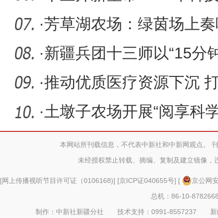
工作者日
·
芳草湖农场：绿茵场上奏
·
新疆兵团十三师以“15分
健康新
·
推动优质医疗资源下沉 
公里”
·
土墩子农场开展“阅享科学
普活
本网站所刊载信息，不代表中新社和中新网观点。 
未经授权禁止转载、摘编、复制及建立镜像，
[
网上传播视听节目许可证（0106168)
] [
京ICP证040655号
] [
京公网安备
总机：86-10-878266
制作：中新社新疆分社 技术支持：0991-8557237 新闻热线：