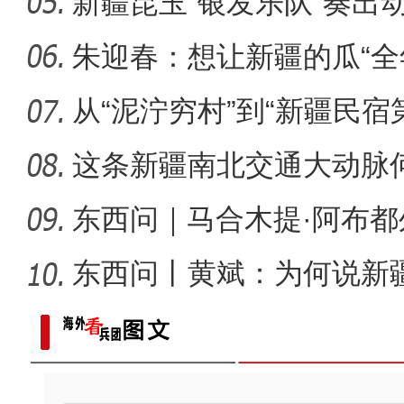
新疆昆玉“银发乐队”奏出
侨乡故事 | 哈班拜的
朱迎春：想让新疆的瓜“全
从“泥泞穷村”到“新疆民宿
桂
这条新疆南北交通大动脉
度”？
东西问｜马合木提·阿布
何以实
东西问丨黄斌：为何说新
一部交
以“阅读+文旅+非遗+农技”