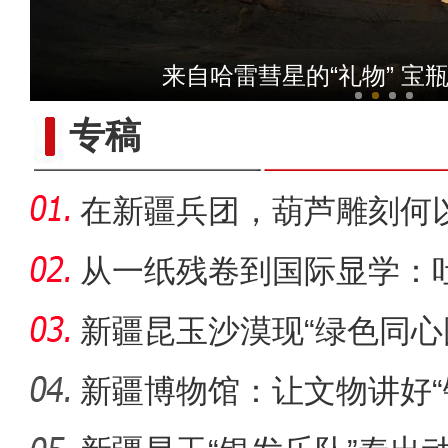
【与你为邻】新疆水果
来自哈雷彗星的“礼物” 宝
专稿
在新疆兵团，葫芦雕刻何以
从一纸残卷到国际显学：
出“冷门”
新疆昆玉沙漠现“绿色同心
生态
新疆博物馆：让文物讲好“