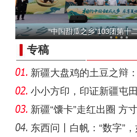
“中国甜瓜之乡”103团第
2026新疆美食嘉年华系
专稿
【与你为邻】俄罗斯博士后
新疆大盘鸡的土豆之辩
套“标准答
小小方印，印证新疆屯
新疆“馕卡”走红出圈 方
旅名片
东西问丨白帆：“数字”