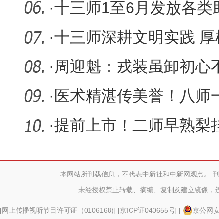
·
十三师1至6月发放各类
·
十三师深耕文明实践 厚
·
周迎魁：戎装虽卸初心
行
·
医术精湛传美誉！八师
匠心行医
·
提前上市！二师早熟梨
收
本网站所刊载信息，不代表中新社和中新网观点。 
未经授权禁止转载、摘编、复制及建立镜像，
[
网上传播视听节目许可证（0106168)
] [
京ICP证040655号
] [
京公网安备