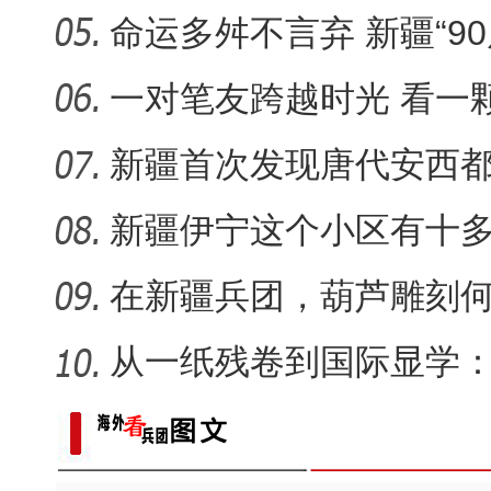
又出
命运多舛不言弃 新疆“9
守艺
一对笔友跨越时光 看一
何生长
新疆首次发现唐代安西
昆玉90名青年奔赴康西瓦：
葬，系南
新疆伊宁这个小区有十
认“老迪”
在新疆兵团，葫芦雕刻何
从一纸残卷到国际显学
出“冷门”