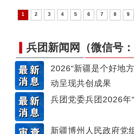
【与你为邻】俄罗斯博士后
1
2
3
4
5
6
7
8
9
兵团新闻网
（微信号：c
2026“新疆是个好地
动呈现共创成果
兵团党委兵团2026年
昆玉90名青年奔赴康西瓦：
新疆博州人民政府党