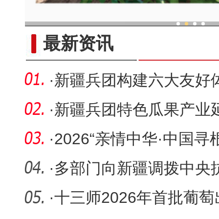
科技提升新疆兵团葡萄种植效率
最新资讯
·
新疆兵团构建六大友好
社区建设
·
新疆兵团特色瓜果产业
·
2026“亲情中华·中国
团营
·
多部门向新疆调拨中央
旱减灾工
·
十三师2026年首批葡