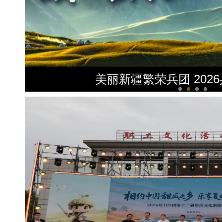
以“阅读+文旅+非遗+农技