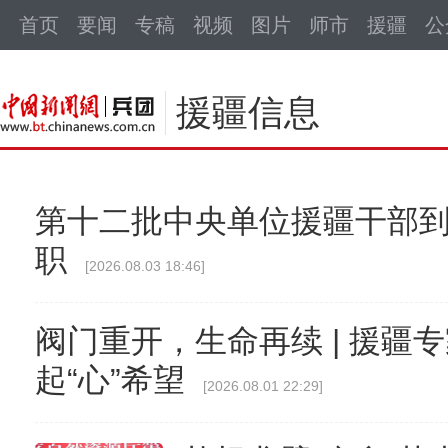
中新网
首页
要闻
专稿
视频
图片
师市
援疆
公
援疆信息
第十二批中央单位援疆干部
职
[2026.08.03 18:46]
阀门重开，生命再续 | 援疆专
起“心”希望
[2026.08.01 22:29]