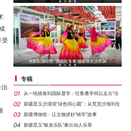
术
成
享受
【与你为邻】新疆水果的跨国情缘
光影叙湘吐情 “我的吐鲁番”摄影展长沙开展
专稿
诊治
从一纸残卷到国际显学：吐鲁番学何以走出“冷
门”
新疆昆玉沙漠现“绿色同心圆”：从荒芜沙海到生
级
态
新疆博物馆：让文物讲好“铸牢”故事
侨乡故事 | 哈班拜的相声追梦记
新疆昆玉“银发乐队”奏出动人乐章