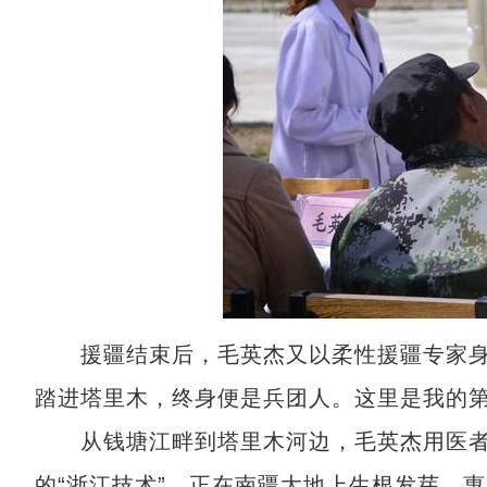
援疆结束后，毛英杰又以柔性援疆专家身份
踏进塔里木，终身便是兵团人。这里是我的第
从钱塘江畔到塔里木河边，毛英杰用医者
的“浙江技术”，正在南疆大地上生根发芽，