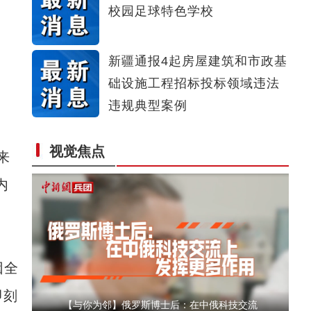
校园足球特色学校
侨乡故事 | 哈班拜的相声追梦记
新疆通报4起房屋建筑和市政基
础设施工程招标投标领域违法
违规典型案例
视觉焦点
来
以“阅读+文旅+非遗+农技”织就六团文化新图
内
因全
即刻
【与你为邻】俄罗斯博士后：在中俄科技交流