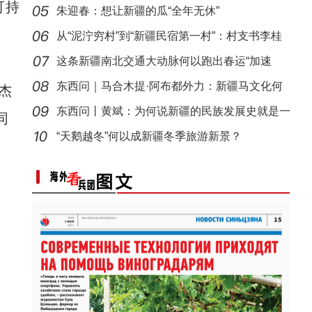
可持
朱迎春：想让新疆的瓜“全年无休”
从“泥泞穷村”到“新疆民宿第一村”：村支书李桂
这条新疆南北交通大动脉何以跑出春运“加速
度”？
东西问｜马合木提·阿布都外力：新疆马文化何
杰
以实
东西问丨黄斌：为何说新疆的民族发展史就是一
同
以“阅读+文旅+非遗+农技”织就六团文化新图
部交
“天鹅越冬”何以成新疆冬季旅游新景？