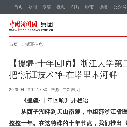
首页
要闻
专稿
视频
图片
师市
援疆
公众号
首页
→
援疆信息
【援疆·十年回响】浙江大学第
把“浙江技术”种在塔里木河畔
2026-04-22 12:17:53 来源：中新网兵团
《援疆·十年回响》开栏语
从西子湖畔到天山南麓，中组部浙江省医
整整十年。在这特殊的十年节点，我们推出《