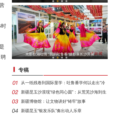
营
6时
是
【与你为邻】新疆水果的跨国情缘
光影叙湘吐情 “我的吐鲁番”摄影展长沙开展
活聘
专稿
从一纸残卷到国际显学：吐鲁番学何以走出“冷
门”
新疆昆玉沙漠现“绿色同心圆”：从荒芜沙海到生
态
新疆博物馆：让文物讲好“铸牢”故事
侨乡故事 | 哈班拜的相声追梦记
新疆昆玉“银发乐队”奏出动人乐章