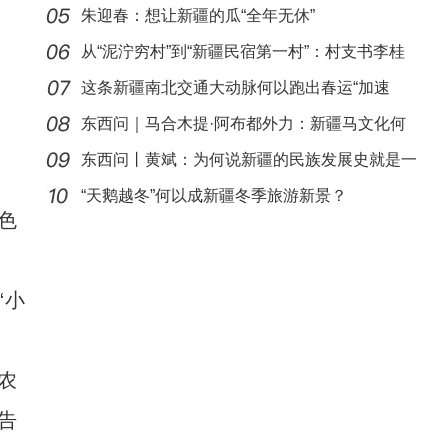
朱迎春：想让新疆的瓜“全年无休”
从“泥泞穷村”到“新疆民宿第一村”：村支书李桂
这条新疆南北交通大动脉何以跑出春运“加速
度”？
东西问｜马合木提·阿布都外力：新疆马文化何
以实
东西问丨黄斌：为何说新疆的民族发展史就是一
以“阅读+文旅+非遗+农技”织就六团文化新图
部交
“天鹅越冬”何以成新疆冬季旅游新景？
色
“小
农
告