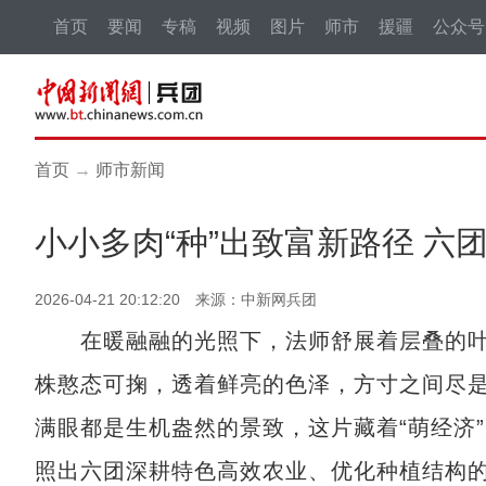
首页
要闻
专稿
视频
图片
师市
援疆
公众号
首页
→
师市新闻
小小多肉“种”出致富新路径 
2026-04-21 20:12:20 来源：中新网兵团
在暖融融的光照下，法师舒展着层叠的叶
株憨态可掬，透着鲜亮的色泽，方寸之间尽
满眼都是生机盎然的景致，这片藏着“萌经济
照出六团深耕特色高效农业、优化种植结构