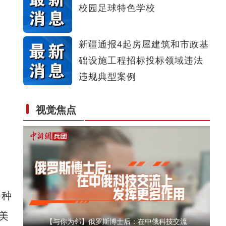
校园足球特色学校
侨乡故事 | 哈班拜的相声追梦记
新疆通报4起房屋建筑和市政基
础设施工程招标投标领域违法
违规典型案例
视觉焦点
以“阅读+文旅+非遗+农技”织就六团文化新图
肉种
美
【与你为邻】俄罗斯博士后：在中俄科技交流