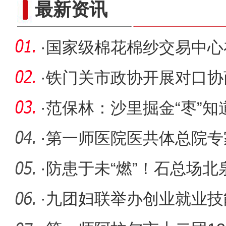
新疆兵团：金融活水助乡村产
最新资讯
·
国家级棉花棉纱交易中心
立
·
铁门关市政协开展对口协
系建设提
·
范保林：沙里掘金“枣”知
·
第一师医院医共体总院专
心
·
防患于未“燃”！石总场
业安
·
九团妇联举办创业就业技