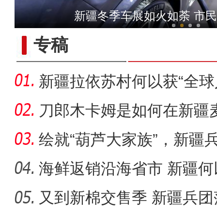
中亚及俄罗斯媒体人参访乌
新疆冬季车展如火如荼 市
专稿
新疆拉依苏村何以获“全
例”奖？
刀郎木卡姆是如何在新疆
的？
绘就“葫芦大家族”，新疆
迷烙
海鲜返销沿海省市 新疆何
乡”？
又到新棉交售季 新疆兵
“阿克苏好地方·龟兹之美