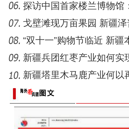
成效几何
探访中国首家楼兰博物馆：
何？
戈壁滩现万亩果园 新疆泽
乡村
“双十一”购物节临近 新疆
圈”？
新疆兵团红枣产业如何实
新疆塔里木马鹿产业何以
阿克苏好地方·龟兹之美—