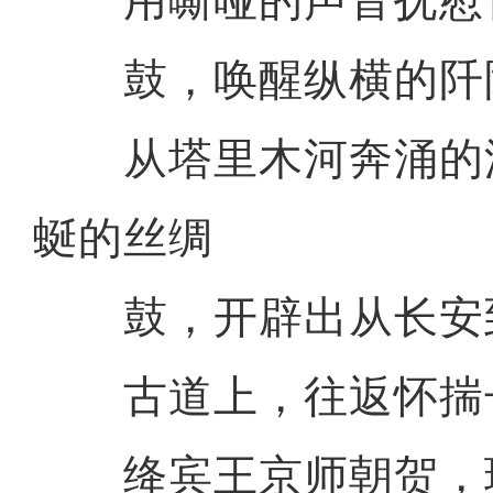
用嘶哑的声音抚慰
鼓，唤醒纵横的阡
从塔里木河奔涌的
蜒的丝绸
鼓，开辟出从长安
古道上，往返怀揣
绛宾王京师朝贺，