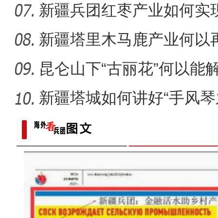
圈”？
新疆兵团红枣产业如何实
新疆塔里木马鹿产业何以
昆仑山下“古丽花”何以能
新疆塔城如何讲好“手风琴
中亚及俄罗斯媒体人参访乌