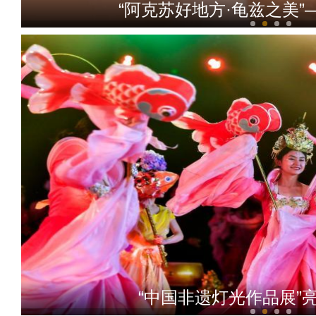
“阿克苏好地方·龟兹之美
“阿克苏好地方·龟兹之美
“中国非遗灯光作品展”