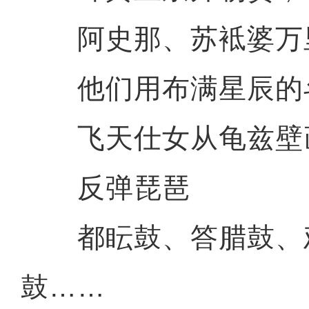
阿史那、苏袛婆万
他们用布满星辰的
飞天仕女从龟兹壁
反弹琵琶
都眃鼓、答腊鼓、
鼓……