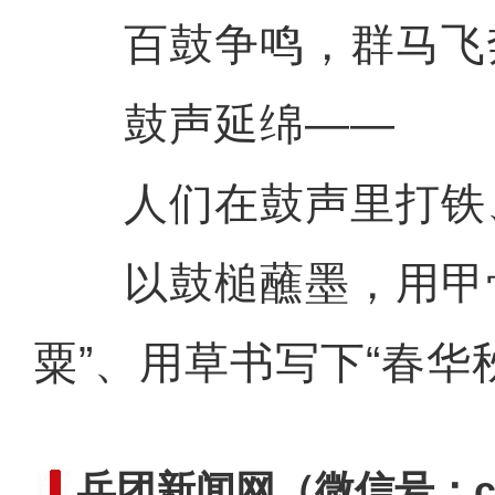
百鼓争鸣，群马飞
鼓声延绵——
人们在鼓声里打铁
以鼓槌蘸墨，用甲骨
粟”、用草书写下“春华
兵团新闻网
（微信号：cn