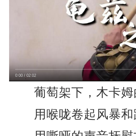
0:00
/
02:02
葡萄架下，木卡姆
用喉咙卷起风暴和