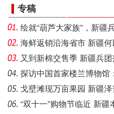
专稿
绘就“葫芦大家族”，新疆
迷烙
海鲜返销沿海省市 新疆何
乡”？
又到新棉交售季 新疆兵
成效几何
探访中国首家楼兰博物馆：
何？
戈壁滩现万亩果园 新疆泽
新疆特克斯：阔克苏大峡
乡村
“双十一”购物节临近 新疆