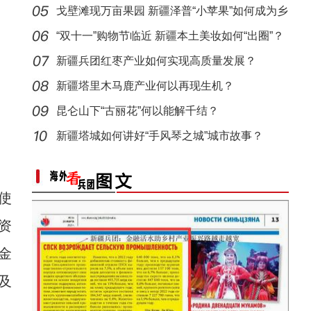
戈壁滩现万亩果园 新疆泽普“小苹果”如何成为乡
村
“双十一”购物节临近 新疆本土美妆如何“出圈”？
新疆兵团红枣产业如何实现高质量发展？
新疆塔里木马鹿产业何以再现生机？
昆仑山下“古丽花”何以能解千结？
中亚及俄罗斯媒体人参访乌鲁木齐德汇万达
新疆塔城如何讲好“手风琴之城”城市故事？
使
资
金
及