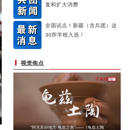
复和扩大消费
新疆特克斯：阔克苏大峡谷现丁达尔效应
全国试点！新疆（含兵团）这
30所学校入选！
视觉焦点
中亚及俄罗斯媒体人参访乌鲁木齐德汇万达
“阿克苏好地方·龟兹之美”——《龟兹土陶