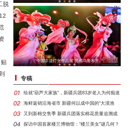
工脱
12
范
资
“阿克苏好地方·龟兹之美”——《龟兹高僧
“中国非遗灯光作品展”亮相乌鲁木齐
目贴
到
专稿
绘就“葫芦大家族”，新疆兵团83岁老人为何痴迷
烙
海鲜返销沿海省市 新疆何以成中国的“大漠渔
乡”？
又到新棉交售季 新疆兵团落实棉花质量追溯成
新疆特克斯：阔克苏大峡谷现丁达尔效应
效几何
探访中国首家楼兰博物馆：“楼兰美女”谜几何？