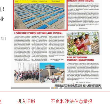
职
业
袁晶】
“老
新疆兵团：金融活水助乡村产业振兴路越走越
息
进入旧版
不良和违法信息举报