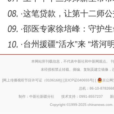
19.2%
·
这笔贷款，让第十二师公交
·
邵医专家徐培峰：守护生
·
台州援疆“活水”来 “塔河
本网站所刊载信息，不代表中新社和中新网观点。 
未经授权禁止转载、摘编、复制及建立镜像，
[
网上传播视听节目许可证（0106168)
] [
京ICP证040655号
] [
京公网安
总机：86-10-878266
制作：中新社新疆分社 技术支持：0991-8557237 新闻热线：
Copyright ©1999-2025 chinanews.com. 