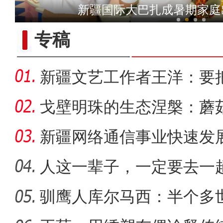
新疆国际大巴扎成暑期家庭
新疆兵团基层连队：“民宿
【与你为邻】“中医文化”
专稿
新疆文艺工作者王洋：要
多人听
戈壁明珠的生态涅槃：蘑
战
新疆网络通信事业快速发
距离
人这一辈子，一定要去一
驯鹰人库尔马西：半个多
【与你为邻】职业攀登者李渊