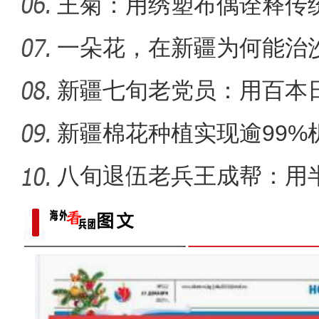
王菊：用绣塑布偶诠释传
一朵花，在新疆为何能治
新疆七旬老党员：用百本
世纪变
新疆棉花种植实现逾99%
八旬退伍老兵王成帮：用
装