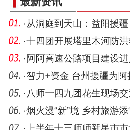
最新资讯
·
从洞庭到天山：益阳援疆
·
十四团开展塔里木河防洪
汛期安全
·
阿阿高速公路项目建设进
·
智力+资金 台州援疆为
活力
·
八师一四九团花生现场交
流 助力产
·
烟火漫“新”境 乡村旅游添
·
上半年十三师师新星市市