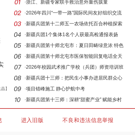
·
浙江、新疆专家联手救治意外重伤孩童
·
2026年四川“一带一路”国际民间友好组织交流
活动
·
新疆兵团第十二师五一农场依托百合种植探索
产业发
·
新疆兵团1个集体1名个人获最高检通报表扬
疾
·
新疆兵团第十师北屯市：夏日田畴绿意浓 特色
种出致
·
新疆兵团第十师北屯市医保智能回复电话全天
实
候服务
·
2026年校园武术推广学校（兵团）师资培训班
在乌鲁
·
新疆兵团十三师：把民生小事办进居民群众心
袁晶】
坎里
·
项目错峰施工 静心护航中考
·
新疆兵团第十三师：深耕“甜蜜产业” 赋能乡村
振兴
息
进入旧版
不良和违法信息举报