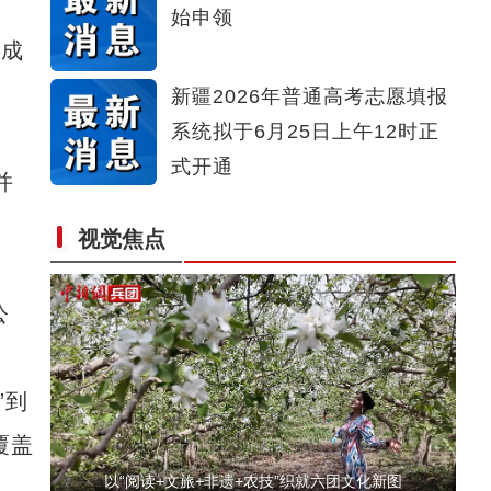
始申领
【与你为邻】新疆水果的跨国情缘
人成
新疆2026年普通高考志愿填报
系统拟于6月25日上午12时正
式开通
并
视觉焦点
美丽新疆繁荣兵团 2026兵团文旅推介
公
”到
覆盖
以“阅读+文旅+非遗+农技”织就六团文化新图