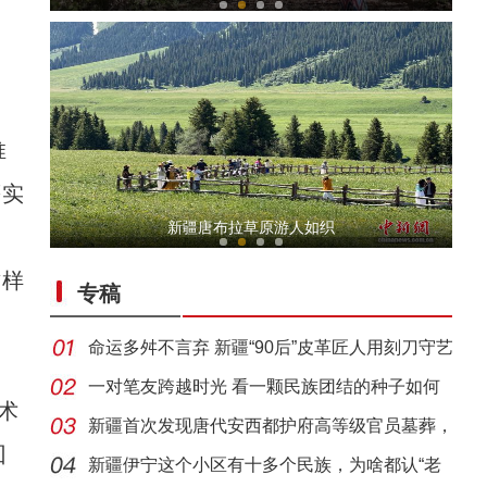
推
等实
【与你为邻】俄罗斯博士后：在中俄科技交流
新疆唐布拉草原游人如织
这样
专稿
命运多舛不言弃 新疆“90后”皮革匠人用刻刀守艺
一对笔友跨越时光 看一颗民族团结的种子如何
术
生长
新疆首次发现唐代安西都护府高等级官员墓葬，
【与你为邻】新疆水果的跨国情缘
回
系南
新疆伊宁这个小区有十多个民族，为啥都认“老