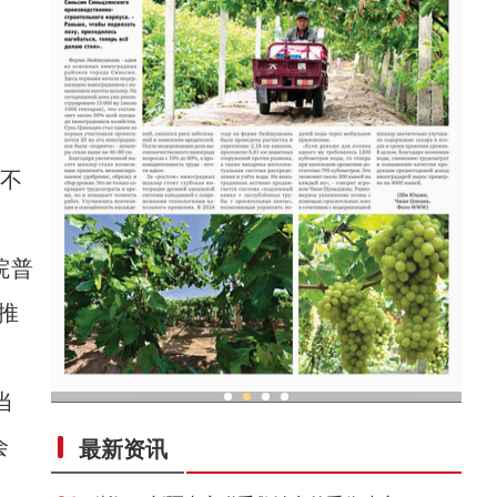
、
不
院普
推
当
亚
现代科技提升新疆兵团葡萄种植效率
会
最新资讯