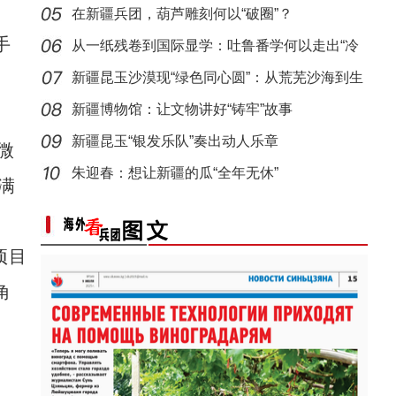
迪”
在新疆兵团，葫芦雕刻何以“破圈”？
手
从一纸残卷到国际显学：吐鲁番学何以走出“冷
门”
新疆昆玉沙漠现“绿色同心圆”：从荒芜沙海到生
态
新疆博物馆：让文物讲好“铸牢”故事
新疆昆玉“银发乐队”奏出动人乐章
微
美丽新疆繁荣兵团 2026兵团文旅推介
朱迎春：想让新疆的瓜“全年无休”
满
项目
角