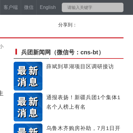
客户端
微信
English
分享到：
小
兵团新闻网
（微信号：cns-bt）
薛斌到草湖项目区调研接访
生
通报表扬！新疆兵团1个集体1
名个人榜上有名
乌鲁木齐购房补助，7月1日开