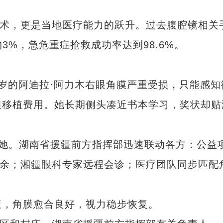
术，更是当地医疗能力的跃升。过去腹腔镜相关
3%，急危重症抢救成功率达到98.6%。
的阿迪拉·阿力木右眼角膜严重受损，只能感知
担移植费用。她长期侧头凑近书本学习，奖状却贴
了她。湖南省援疆前方指挥部迅速联动各方：公益
剩余；湘疆眼科专家远程会诊；医疗团队同步匹配
，角膜愈合良好，视力稳步恢复。