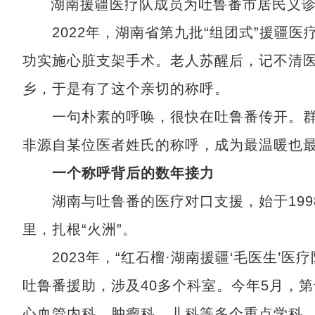
湖南援疆医疗队成员为吐鲁番市居民义
2022年，湖南省第九批“组团式”援疆医
功实施心脏支架手术。老人苏醒后，记不清
乡，于是有了这个亲切的称呼。
一句朴素的呼唤，很快在吐鲁番传开。群众
非源自某位医者姓氏的称呼，成为最温暖也
一个称呼背后的数年接力
湖南与吐鲁番的医疗对口支援，始于1998
里，扎根“火洲”。
2023年，“红石榴·湖南援疆‘毛医生’医疗
吐鲁番援助，涉及40多个科室。今年5月，第
心血管内科、肿瘤科、儿科等多个重点学科