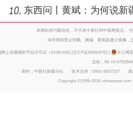
何以实
东西问丨黄斌：为何说新
一部交
本网站所刊载信息，不代表中新社和中新网观点。 
未经授权禁止转载、摘编、复制及建立镜像，
以“阅读+文旅+非遗+农技”
[
网上传播视听节目许可证（0106168)
] [
京ICP证040655号
] [
京公网安备
总机：86-10-878266
制作：中新社新疆分社 技术支持：0991-8557237 新闻热线：
Copyright ©1999-2026 chinanews.com. 