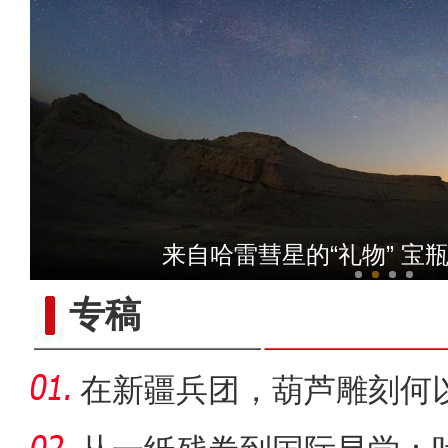
【与你为邻】新疆水果
来自哈雷彗星的“礼物” 宝
专稿
在新疆兵团，葫芦雕刻何以