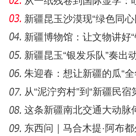
从一纸残卷到国际显学：
出“冷门”
新疆昆玉沙漠现“绿色同心
生态
新疆博物馆：让文物讲好“
新疆昆玉“银发乐队”奏出
侨乡故事 | 哈班拜的
朱迎春：想让新疆的瓜“全
从“泥泞穷村”到“新疆民宿
桂
这条新疆南北交通大动脉
度”？
东西问｜马合木提·阿布