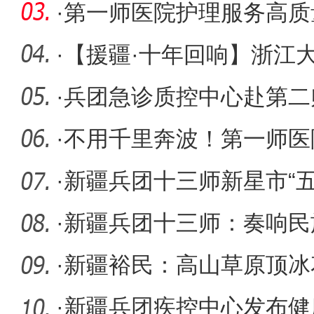
下“启动键
·
第一师医院护理服务高质
赛砺技强
·
【援疆·十年回响】浙江
式”援疆
·
兵团急诊质控中心赴第二
查工作
·
不用千里奔波！第一师医
检测在家
·
新疆兵团十三师新星市“
19.86万
·
新疆兵团十三师：奏响民
·
新疆裕民：高山草原顶冰
·
新疆兵团疾控中心发布健