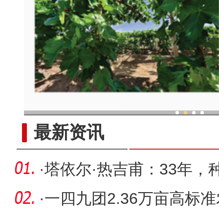
现代科技提升新疆兵团葡
最新资讯
·
塔依尔·热吉甫：33年，
·
一四九团2.36万亩高标