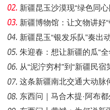
出“冷门”
新疆昆玉沙漠现“绿色同心
生态
新疆博物馆：让文物讲好“
新疆昆玉“银发乐队”奏出
朱迎春：想让新疆的瓜“全
侨乡故事 | 哈班拜的
从“泥泞穷村”到“新疆民宿
桂
这条新疆南北交通大动脉
度”？
东西问｜马合木提·阿布