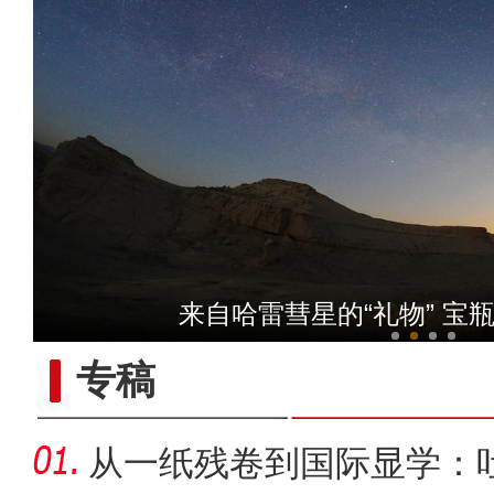
【与你为邻】新疆水果
来自哈雷彗星的“礼物” 宝
专稿
从一纸残卷到国际显学：