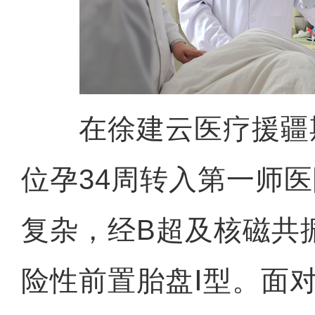
在徐建云医疗援疆
位孕34周转入第一师
复杂，经B超及核磁共
险性前置胎盘Ⅰ型。面