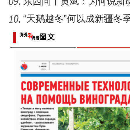
何以实
东西问丨黄斌：为何说新
一部交
“天鹅越冬”何以成新疆冬
以“阅读+文旅+非遗+农技”