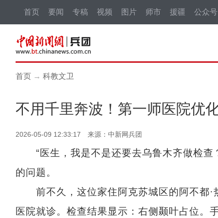
首页
要闻
专稿
视频
图片
师市
援疆
公众号
首页
→
科教文卫
不用千里奔波！第一师医院优化
2026-05-09 12:33:17 来源：中新网兵团
“医生，我是不是还要去乌鲁木齐做检查？”
的问题。
前不久，这位家住阿克苏城区的阿不都·热
医院就诊。检查结果显示：右侧颞叶占位。