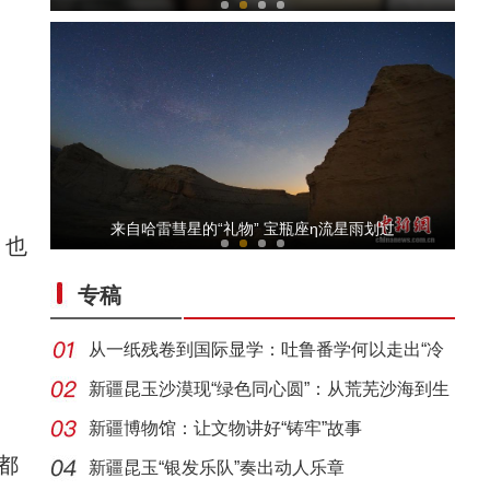
【与你为邻】新疆水果的跨国情缘
来自哈雷彗星的“礼物” 宝瓶座η流星雨划过
，也
专稿
从一纸残卷到国际显学：吐鲁番学何以走出“冷
门”
新疆昆玉沙漠现“绿色同心圆”：从荒芜沙海到生
态
新疆博物馆：让文物讲好“铸牢”故事
侨乡故事 | 哈班拜的相声追梦记
都
新疆昆玉“银发乐队”奏出动人乐章