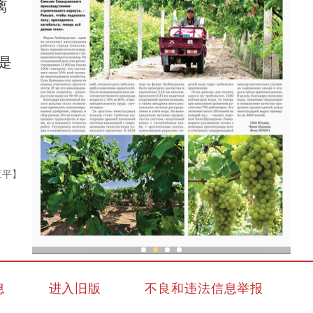
离
是
亚平】
亚
现代科技提升新疆兵团葡萄种植效率
息
进入旧版
不良和违法信息举报