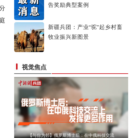
告奖励典型案例
分
侨乡故事 | 哈班拜的相声追梦记
庭
新疆兵团：产业“驼”起乡村畜
牧业振兴新图景
视觉焦点
以“阅读+文旅+非遗+农技”织就六团文化新图
【与你为邻】俄罗斯博士后：在中俄科技交流