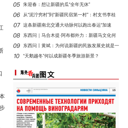
朱迎春：想让新疆的瓜“全年无休”
从“泥泞穷村”到“新疆民宿第一村”：村支书李桂
这条新疆南北交通大动脉何以跑出春运“加速
江
度”？
东西问｜马合木提·阿布都外力：新疆马文化何
以实
东西问丨黄斌：为何说新疆的民族发展史就是一
以“阅读+文旅+非遗+农技”织就六团文化新图
断
部交
“天鹅越冬”何以成新疆冬季旅游新景？
口
本
步