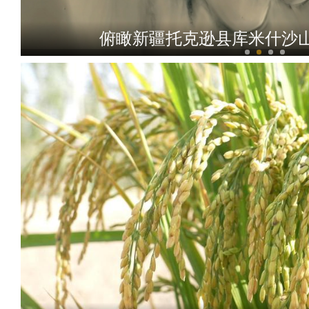
乌什秋之美沙棘林国家湿