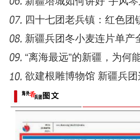
新疆塔城如何讲好“手风琴
四十七团老兵镇：红色团
新疆兵团冬小麦连片单产
阿克苏公安文联组织会
在？
“离海最远”的新疆，为何能
欲建根雕博物馆 新疆兵
朽木？