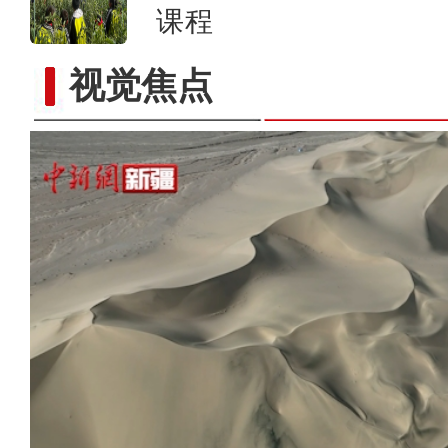
课程
视觉焦点
俯瞰新疆托克逊县库米什沙