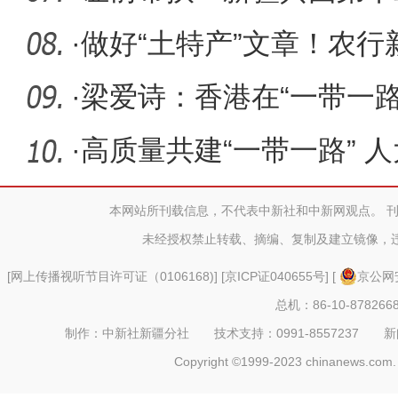
项服务很
·
做好“土特产”文章！农
量激
·
梁爱诗：香港在“一带一
方面
·
高质量共建“一带一路” 
中国—
本网站所刊载信息，不代表中新社和中新网观点。 
未经授权禁止转载、摘编、复制及建立镜像，
[
网上传播视听节目许可证（0106168)
] [
京ICP证040655号
] [
京公网安
总机：86-10-878266
制作：中新社新疆分社 技术支持：0991-8557237 新闻热线：
Copyright ©1999-2023 chinanews.com. 