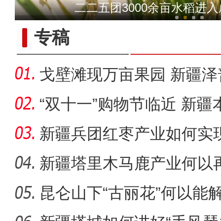
二二五团3000余亩水稻进
十二团22连冬小麦
专稿
戈壁滩现万亩果园 新疆泽
乌什县土豆获丰收 田
乡村
“双十一”购物节临近 新疆
圈”？
新疆兵团红枣产业如何实
新疆塔里木马鹿产业何以
昆仑山下“古丽花”何以能