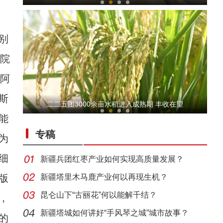
别
奇院
。阿
斯
乌什秋之美沙棘林国家湿地公园美如画
二二五团3000余亩水稻进入成熟期 丰收在望
能
专稿
为
细
新疆兵团红枣产业如何实现高质量发展？
版
新疆塔里木马鹿产业何以再现生机？
昆仑山下“古丽花”何以能解千结？
，
乌什县土豆获丰收 田间好“丰”景
新疆塔城如何讲好“手风琴之城”城市故事？
的