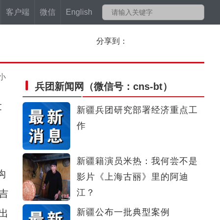
客户端
微信
English
分享到：
小
兵团新闻网
（微信号：cns-bt）
著
新疆兵团研究部署经济重点工
作
新疆籍演员米热：我何尝不是
沟
影片《上海古丽》里的阿迪
江？
吉
新疆公布一批典型案例
出