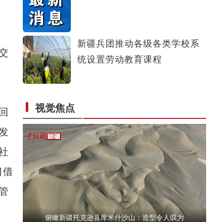
乌什县土豆获丰收 田间好“丰”景
新疆兵团推动各级各类学校系
交
统设置劳动教育课程
视觉焦点
回
阿克苏公安文联组织会员赴基层采风
发
社
习借
管
俯瞰新疆托克逊县库米什沙山：造型令人叹为