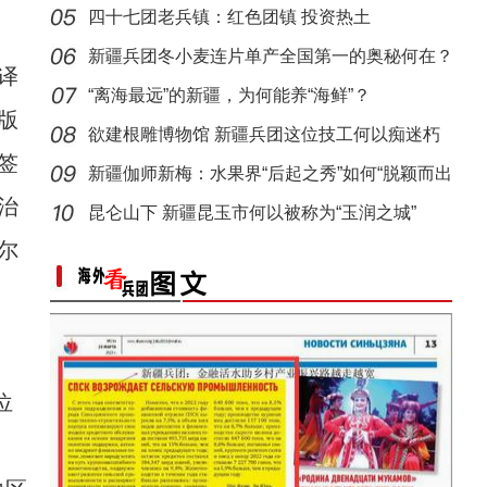
四十七团老兵镇：红色团镇 投资热土
新疆兵团冬小麦连片单产全国第一的奥秘何在？
译
“离海最远”的新疆，为何能养“海鲜”？
版
欲建根雕博物馆 新疆兵团这位技工何以痴迷朽
签
木？
新疆伽师新梅：水果界“后起之秀”如何“脱颖而出
阿克苏公安文联组织会员赴基层采风
治
昆仑山下 新疆昆玉市何以被称为“玉润之城”
尔
位
一