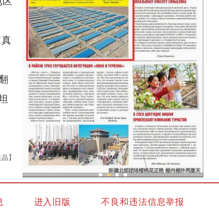
地区
求真
翻
坦
袁晶】
“老
新疆兵团：金融活水助乡村产业振兴路越走越
息
进入旧版
不良和违法信息举报