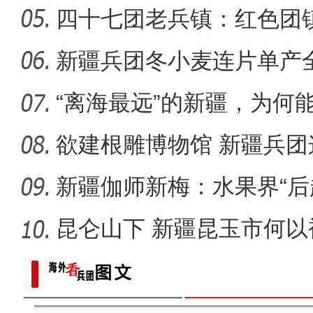
四十七团老兵镇：红色团
新疆阿拉尔：文旅融合
新疆兵团冬小麦连片单产
在？
“离海最远”的新疆，为何能
欲建根雕博物馆 新疆兵
朽木？
新疆伽师新梅：水果界“后
出
昆仑山下 新疆昆玉市何以
实拍新疆南部“稻蟹共生”示