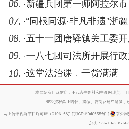
·
新疆兵团第一师阿拉尔市
收季
·
“同根同源·非凡非遗”浙
动举
·
五十一团唐驿镇关工委开
动
·
一八七团司法所开展行政
·
这堂法治课，干货满满
本网站所刊载信息，不代表中新社和中新网观点。 
未经授权禁止转载、摘编、复制及建立镜像，
[
网上传播视听节目许可证（0106168)
] [
京ICP证040655号
] [
京公网安
总机：86-10-878266