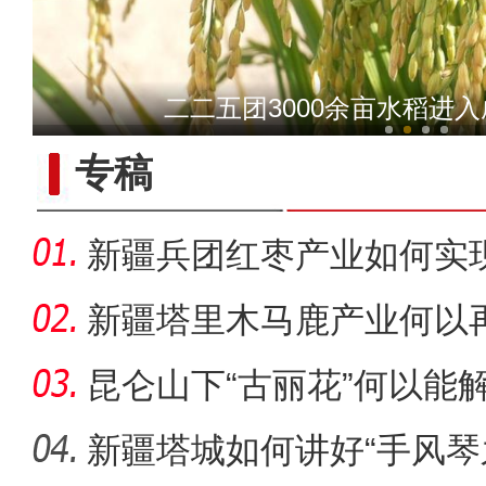
新疆昆玉市3000余亩
二二五团3000余亩水稻进
专稿
新疆兵团红枣产业如何实
新疆塔里木马鹿产业何以
昆仑山下“古丽花”何以能
新疆塔城如何讲好“手风琴