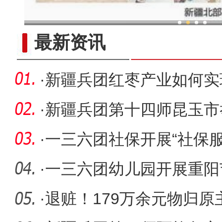
新疆兵团：金融活水助乡村产
最新资讯
·
新疆兵团红枣产业如何实
·
新疆兵团第十四师昆玉市
为·老
·
一三六团社保开展“社保
惠民心
·
一三六团幼儿园开展重阳
·
退赃！179万余元物归原