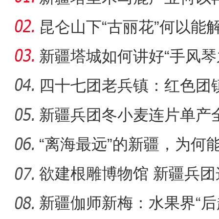
昆仑山下“古丽花”何以能
新疆塔城如何讲好“手风琴
四十七团老兵镇：红色团
新疆兵团冬小麦连片单产
新疆阿拉尔：文旅融合
在？
“离海最远”的新疆，为何能
欲建根雕博物馆 新疆兵
朽木？
新疆伽师新梅：水果界“后