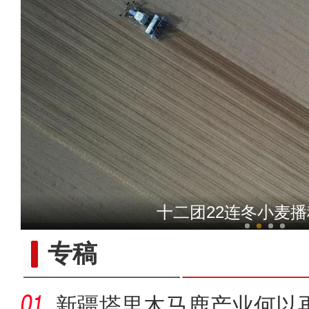
新疆昆玉市3000余亩
十二团22连冬小麦
专稿
新疆塔里木马鹿产业何以