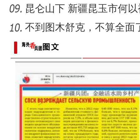
出
昆仑山下 新疆昆玉市何以
不到图木舒克，不算全面
团
实拍新疆南部“稻蟹共生”示