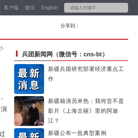
客户端
微信
English
分享到：
小
兵团新闻网
（微信号：cns-bt）
新疆兵团研究部署经济重点工
作
，
新疆籍演员米热：我何尝不是
防演
影片《上海古丽》里的阿迪
江？
新疆公布一批典型案例
过