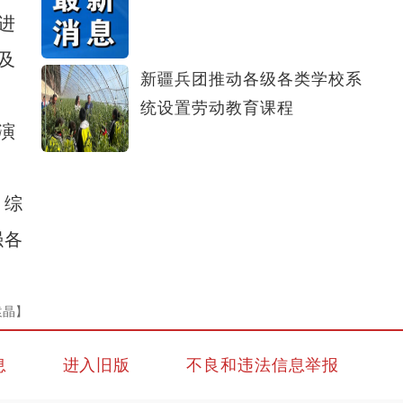
进
及
新疆兵团推动各级各类学校系
统设置劳动教育课程
演
，综
强各
袁晶】
息
进入旧版
不良和违法信息举报