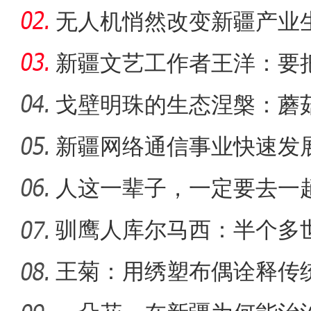
无人机悄然改变新疆产业
新疆文艺工作者王洋：要
多人听
戈壁明珠的生态涅槃：蘑
战
新疆网络通信事业快速发
【与你为邻】西班牙机械师
距离
人这一辈子，一定要去一
驯鹰人库尔马西：半个多
王菊：用绣塑布偶诠释传