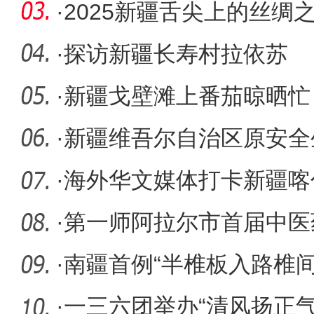
·
2025新疆舌尖上的丝绸
美食文化
·
探访新疆长寿村拉依苏
·
新疆戈壁滩上番茄晾晒忙
·
新疆维吾尔自治区原安全
工程师邓
·
海外华文媒体打卡新疆喀
情
·
第一师阿拉尔市首届中医
举办
·
南疆首例“半椎板入路椎
实施
·
一三六团举办“清风扬正