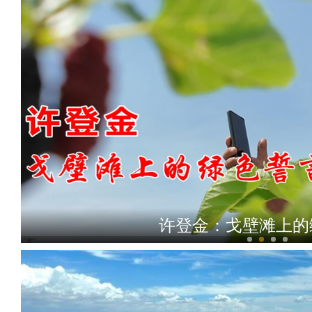
许登金：戈壁滩上的