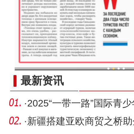
新疆兵团：“两吨粮田”示
最新资讯
·
2025“一带一路”国际
练营开
·
新疆搭建亚欧商贸之桥助企