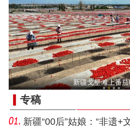
【与你为邻】俄罗斯教授：
新疆戈壁滩上番茄
专稿
新疆“00后”姑娘：“非遗+