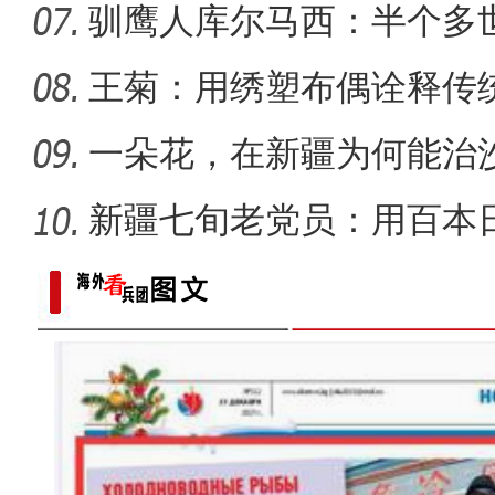
驯鹰人库尔马西：半个多
王菊：用绣塑布偶诠释传
一朵花，在新疆为何能治
新疆七旬老党员：用百本
世纪变
许登金：戈壁滩上的