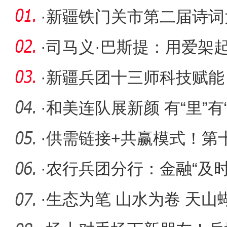
·
新疆铁门关市第二届诗词
潮
·
司马义·巴斯提：用爱架起
·
新疆兵团十三师科技赋能 
·
和美连队展新颜 有“里”有
·
供需链接+共赢模式！第
按下“加
·
农行兵团分行：金融“及
业“燃眉
·
生态为笔 山水为卷 天