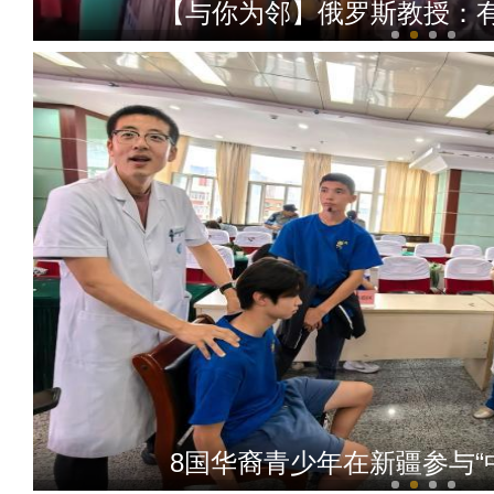
【与你为邻】俄罗斯教授：
【与你为邻】西班牙机械师
8国华裔青少年在新疆参与“