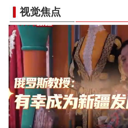
视觉焦点
许登金：戈壁滩上的