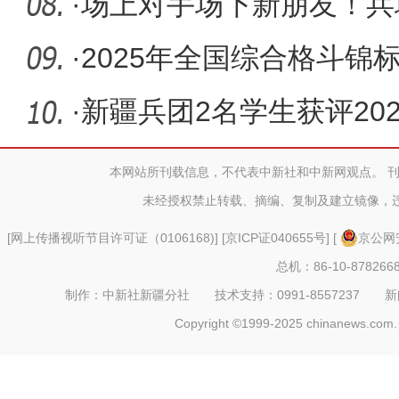
好风光
·
场上对手场下新朋友！兵
心球”
·
2025年全国综合格斗锦
十二师开
·
新疆兵团2名学生获评20
少年”
本网站所刊载信息，不代表中新社和中新网观点。 
未经授权禁止转载、摘编、复制及建立镜像，
[
网上传播视听节目许可证（0106168)
] [
京ICP证040655号
] [
京公网安
总机：86-10-878266
制作：中新社新疆分社 技术支持：0991-8557237 新闻热线：
Copyright ©1999-2025 chinanews.com. 