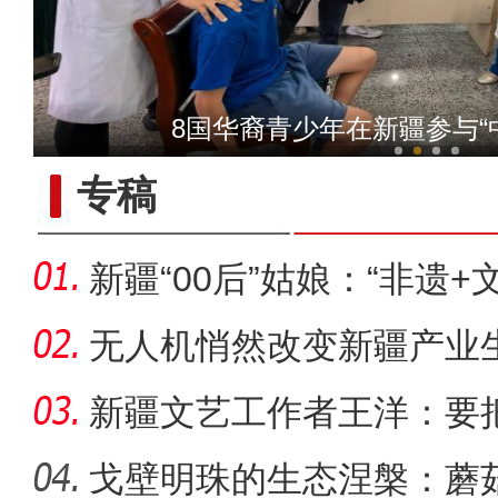
【与你为邻】西班牙机械师
8国华裔青少年在新疆参与“
专稿
新疆“00后”姑娘：“非遗+
无人机悄然改变新疆产业
新疆文艺工作者王洋：要
多人听
戈壁明珠的生态涅槃：蘑