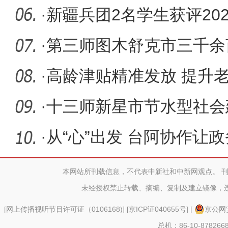
十二师开
·
新疆兵团2名学生获评20
少年”
·
第三师图木舒克市三千余
·
高龄津贴精准发放 提升
·
十三师新星市节水型社会
·
从“心”出发 台阿协作让
有速度
本网站所刊载信息，不代表中新社和中新网观点。 
未经授权禁止转载、摘编、复制及建立镜像，
[
网上传播视听节目许可证（0106168)
] [
京ICP证040655号
] [
京公网安
总机：86-10-878266