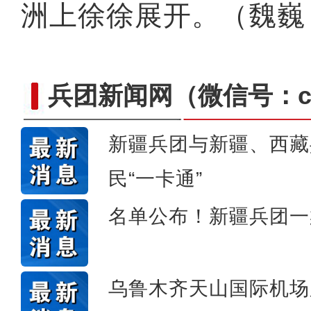
洲上徐徐展开。（魏巍
兵团新闻网
（微信号：cn
新疆兵团与新疆、西藏
【与你为邻】海比夫：用六
民“一卡通”
名单公布！新疆兵团一
乌鲁木齐天山国际机场