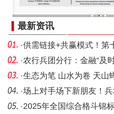
新疆兵团冷水鱼热
最新资讯
·
供需链接+共赢模式！第
按下“加
·
农行兵团分行：金融“及
业“燃眉
·
生态为笔 山水为卷 天
好风光
·
场上对手场下新朋友！兵
心球”
·
2025年全国综合格斗锦