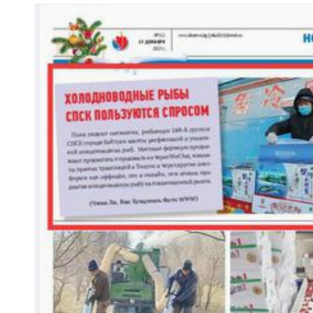
许登金：戈壁滩上的