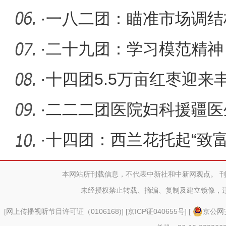
储项目全
·
一八二团：瞄准市场调结
·
二十九团：学习模范精神
·
十四团5.5万亩红枣迎来
·
二二二团医院妇科援疆医
情守护团
·
十四团：西兰花托起“致富
本网站所刊载信息，不代表中新社和中新网观点。 
未经授权禁止转载、摘编、复制及建立镜像，
[
网上传播视听节目许可证（0106168)
] [
京ICP证040655号
] [
京公网安