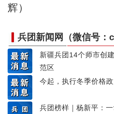
辉）
兵团新闻网
（微信号：cn
新疆兵团14个师市创
庆祝兵团成立70周年主题宣
范区
今起，执行冬季价格政
兵团榜样｜杨新平：一