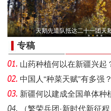
标题：新“食”尚！“小份菜
山楂挂满园 映红“
专稿
山药种植何以在新疆兴起
中国人“种菜天赋”有多强
场
新疆何以建成全国单体种
范基地
（繁荣兵团·新时代新征