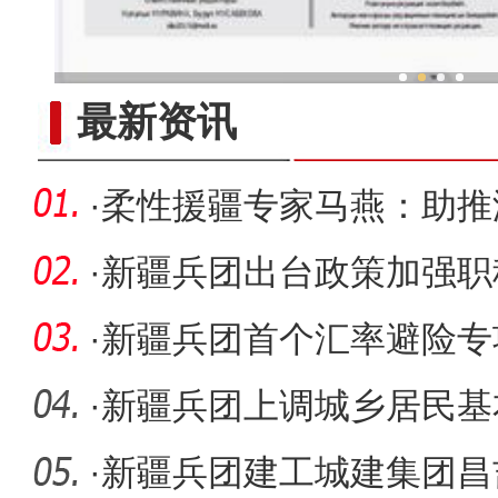
新疆兵团手艺人用绣塑布偶技
最新资讯
·
柔性援疆专家马燕：助推
医院介入
·
新疆兵团出台政策加强职
管理
·
新疆兵团首个汇率避险专
·
新疆兵团上调城乡居民基
老金
·
新疆兵团建工城建集团昌