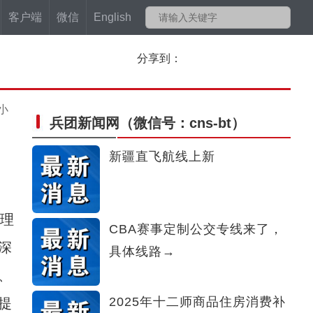
客户端
微信
English
分享到：
小
兵团新闻网
（微信号：cns-bt）
新疆直飞航线上新
理
CBA赛事定制公交专线来了，
深
具体线路→
、
2025年十二师商品住房消费补
提