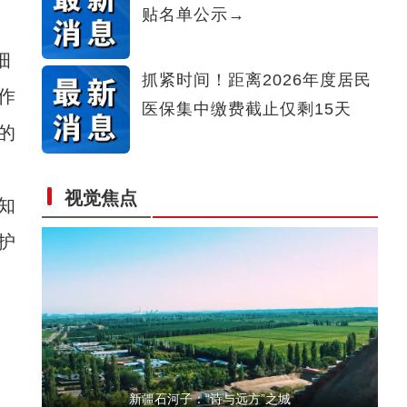
贴名单公示→
侨乡故事 | 艾斯提拉：把新疆的马文化讲给世
细
抓紧时间！距离2026年度居民
作
医保集中缴费截止仅剩15天
的
视觉焦点
知
新疆4000亩沙漠盐碱水稻丰收
护
新疆石河子：“诗与远方”之城