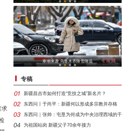
侨乡故事 | 阿迪拉：我的十年 与古城共成长
寒潮来袭 乌鲁木齐降雪降温
专稿
新疆昌吉市如何打造“竞技之城”新名片？
东西问丨于尚平：新疆何以形成多宗教并存格
需求
局？
东西问｜张帅：屯垦为何成为中央治理西域的千
侨乡故事 | 艾斯提拉：把新疆的马文化讲给世
检
年良
为祖国站岗 新疆父子70余年接力