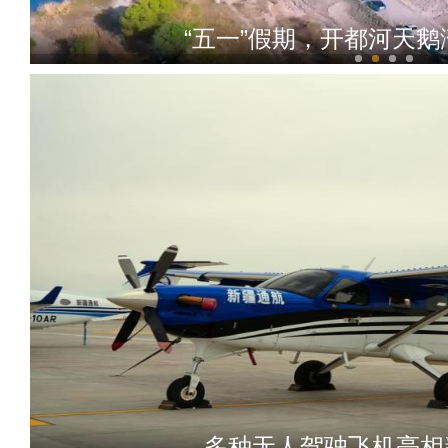
“阿克苏是个好地方·四季
十年·数说 经济
油菜花开诗意浓 乡村