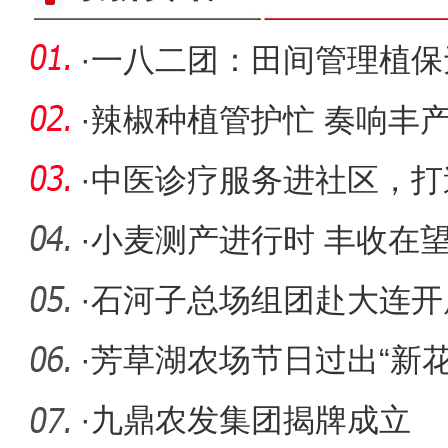
·
一八二团：田间管理植保无
·
辣椒种植管护忙 奏响丰产
·
中医诊疗服务进社区，打
举措
·
小麦测产进行时 丰收在
·
石河子总场组团赴大连开
·
芳草湖农场节日过出“新花
·
九鼎农发集团揭牌成立