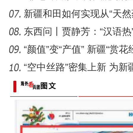
圈
新疆和田如何实现从“天然
乡”
东西问丨贾静芳：“汉语热
升温
“颜值”变“产值” 新疆“赏
“空中丝路”密集上新 为
展注