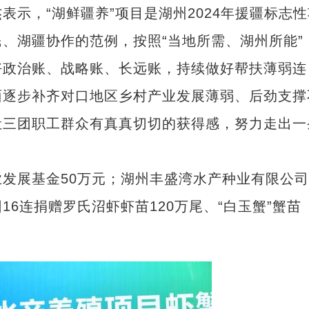
，“湖鲜疆养”项目是湖州2024年援疆标志性
、湖疆协作的范例，按照“当地所需、湖州所能”
好政治账、战略账、长远账，持续做好帮扶薄弱连
面逐步补齐对口地区乡村产业发展薄弱、后劲支撑
让三团职工群众有真真切切的获得感，努力走出一
展基金50万元；湖州丰盛湾水产种业有限公司
6连捐赠罗氏沼虾虾苗120万尾、“白玉蟹”蟹苗