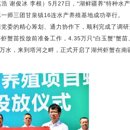
 谢俊冰 李根）5月27日，“湖鲜疆养”特种水
一师三团甘泉镇16连水产养殖基地成功举行。
党委的精心筹划、通力协作下，顺利完成了调研
蟹苗投放前准备工作，4.35万只“白玉蟹”蟹苗
山万水，来到塔河之畔，正式开启了湖州虾蟹在南