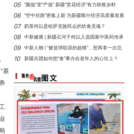
温
“颜值”变“产值” 新疆“赏花经济”有力助推乡村
“空中丝路”密集上新 为新疆喀什经济高质量发展
注
奶茶何以是哈萨克族民众的饮食灵魂？
中新健康 | 新疆石河子何以入选国家中医药传承
创新
中新人物 | “被篮球耽误的超模”，想再拿一次总
标题：新“食”尚！“小份菜”成阿克苏人“
、
冠
新疆兵团如何把“食”事办在老年人的心坎上？
”基
养
工
业
局