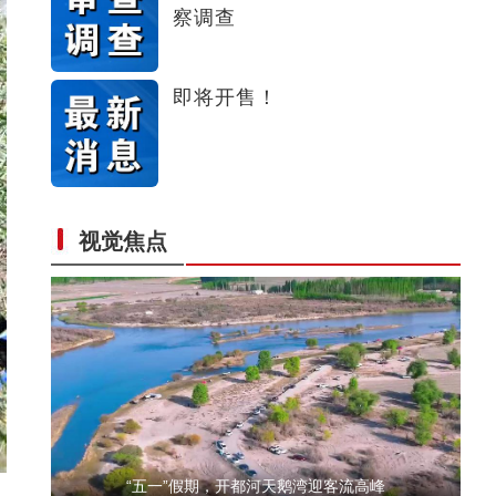
察调查
十年·数说 经济运行篇
即将开售！
视觉焦点
标题：新“食”尚！“小份菜”成阿克苏人“
“五一”假期，开都河天鹅湾迎客流高峰