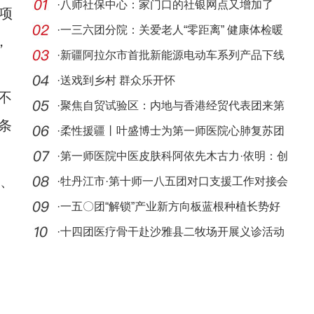
·
八师社保中心：家门口的社银网点又增加了
项
·
一三六团分院：关爱老人“零距离” 健康体检暖
，
人心
·
新疆阿拉尔市首批新能源电动车系列产品下线
·
送戏到乡村 群众乐开怀
不
·
聚焦自贸试验区：内地与香港经贸代表团来第
条
十二师
·
柔性援疆丨叶盛博士为第一师医院心肺复苏团
队带来
·
第一师医院中医皮肤科阿依先木古力·依明：创
、
新中
·
牡丹江市·第十师一八五团对口支援工作对接会
议召
·
一五〇团“解锁”产业新方向板蓝根种植长势好
·
十四团医疗骨干赴沙雅县二牧场开展义诊活动