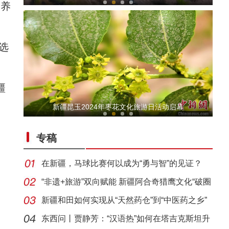
产养
选
、
疆
“阿克苏是个好地方·四季之美”——《走进
新疆昆玉2024年枣花文化旅游日活动启幕
专稿
在新疆，马球比赛何以成为“勇与智”的见证？
“非遗+旅游”双向赋能 新疆阿合奇猎鹰文化“破圈
新疆和田如何实现从“天然药仓”到“中医药之乡”
十年·数说 经济运行篇
东西问丨贾静芳：“汉语热”如何在塔吉克斯坦升