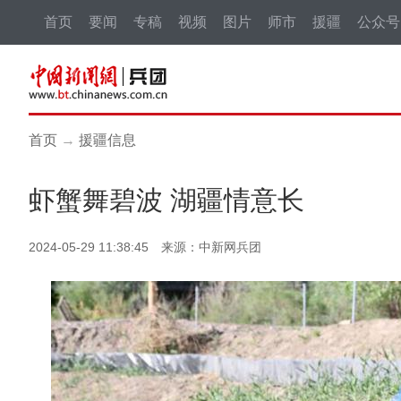
首页
要闻
专稿
视频
图片
师市
援疆
公众号
首页
→
援疆信息
虾蟹舞碧波 湖疆情意长
2024-05-29 11:38:45 来源：中新网兵团