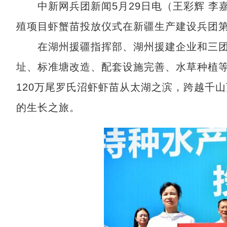
中新网兵团新闻5月29日电（王彩辉 李嘉浩
殖项目虾蟹苗投放仪式在新疆生产建设兵团第
在湖州援疆指挥部、湖州援建企业和三团
址、标准塘改造、配套设施完善、水草种植等虾
120万尾罗氏沼虾虾苗从太湖之滨，跨越千
的生长之旅。