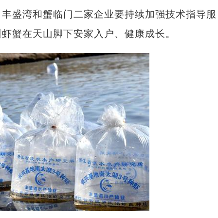
、丰盛湾和蟹临门二家企业要持续加强技术指导服
州虾蟹在天山脚下安家入户、健康成长。
新疆南部红枣采收加工忙